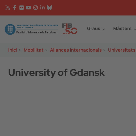
Vés al contingut
Continguts
Image
Graus
Màsters
Inici
>
Mobilitat
>
Aliances Internacionals
>
Universitats
University of Gdansk