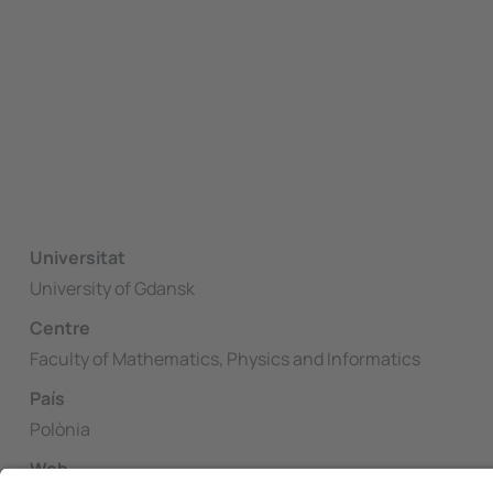
Universitat
University of Gdansk
Centre
Faculty of Mathematics, Physics and Informatics
País
Polònia
Web