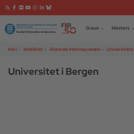
Vés al contingut
Continguts
Image
Graus
Màsters
Inici
>
Mobilitat
>
Aliances Internacionals
>
Universitats
Universitet i Bergen