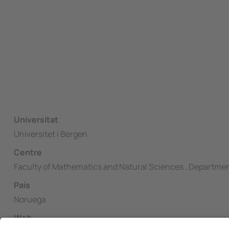
Universitat
Universitet i Bergen
Centre
Faculty of Mathematics and Natural Sciences , Departme
País
Noruega
Web