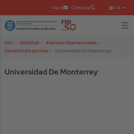
Vés al contingut
CA
Racó
Contacte
Llist
Image
Inici
>
Mobilitat
>
Aliances Internacionals
>
Universitats partner
>
Universidad De Monterrey
Universidad De Monterrey