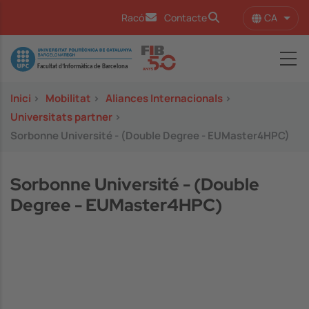
Vés al contingut
CA
Racó
Contacte
Llist
Image
Inici
>
Mobilitat
>
Aliances Internacionals
>
Universitats partner
>
Sorbonne Université - (Double Degree - EUMaster4HPC)
Sorbonne Université - (Double
Degree - EUMaster4HPC)