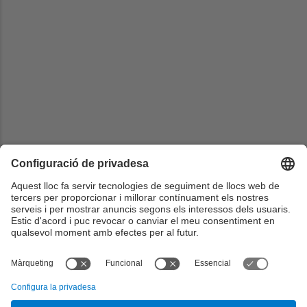
Universitat
Sorbonne Université - (Double Degree - EUMaster4HPC)
País
França
Web
https://eumaster4hpc.uni.lu/