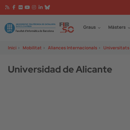
Vés al contingut
Continguts
Image
Graus
Màsters
Inici
>
Mobilitat
>
Aliances Internacionals
>
Universitats
Universidad de Alicante