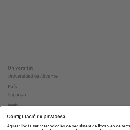
Universitat
Universidad de Alicante
País
Espanya
Web
http://www.ua.es/