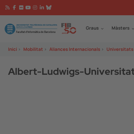
Vés al contingut
Continguts
Image
Graus
Màsters
Inici
>
Mobilitat
>
Aliances Internacionals
>
Universitats
Albert-Ludwigs-Universitat