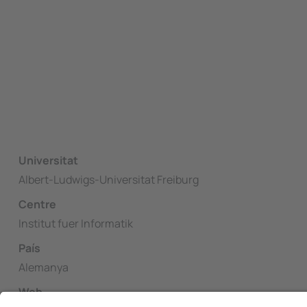
Universitat
Albert-Ludwigs-Universitat Freiburg
Centre
Institut fuer Informatik
País
Alemanya
Web