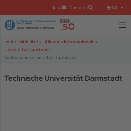
Vés al contingut
CA
Racó
Contacte
Llist
Image
Inici
>
Mobilitat
>
Aliances Internacionals
>
Universitats partner
>
Technische Universität Darmstadt
Technische Universität Darmstadt