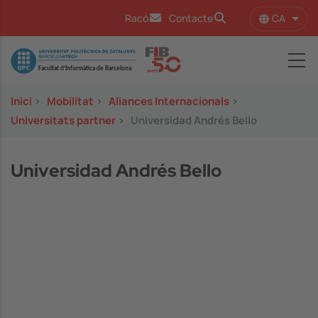
Vés al contingut
CA
Racó
Contacte
Llist
Image
Inici
>
Mobilitat
>
Aliances Internacionals
>
Universitats partner
>
Universidad Andrés Bello
Universidad Andrés Bello