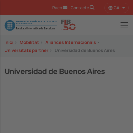
Vés al contingut
CA
Racó
Contacte
Llist
Image
Inici
>
Mobilitat
>
Aliances Internacionals
>
Universitats partner
>
Universidad de Buenos Aires
Universidad de Buenos Aires