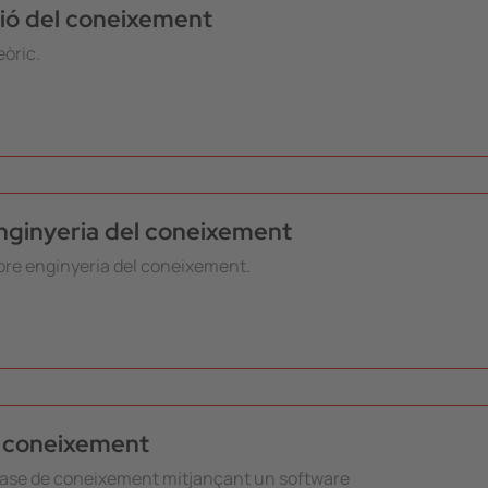
ió del coneixement
eòric.
enginyeria del coneixement
obre enginyeria del coneixement.
l coneixement
a base de coneixement mitjançant un software