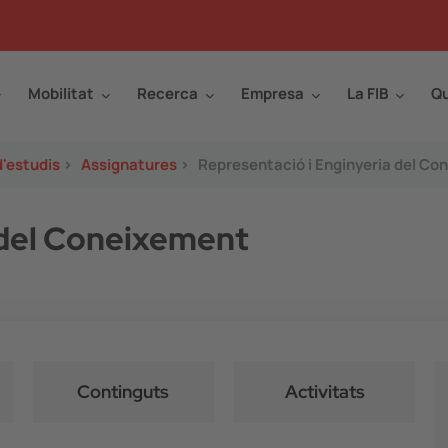
Mobilitat
Recerca
Empresa
La FIB
Qu
d'estudis
>
Assignatures
>
Representació i Enginyeria del Co
 del Coneixement
Continguts
Activitats