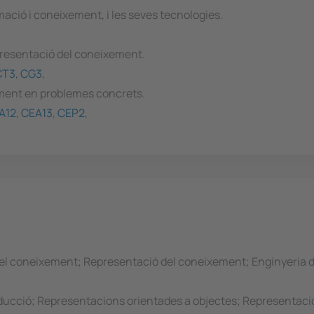
ació i coneixement, i les seves tecnologies.
presentació del coneixement.
CT3
,
CG3
,
ement en problemes concrets.
A12
,
CEA13
,
CEP2
,
del coneixement; Representació del coneixement; Enginyeria d
oducció; Representacions orientades a objectes; Representació