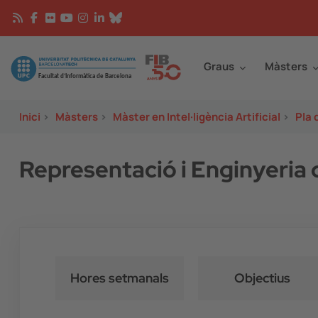
Vés al contingut
Continguts
Image
Graus
Màsters
Inici
>
Màsters
>
Màster en Intel·ligència Artificial
>
Pla 
Representació i Enginyeria
Hores setmanals
Objectius