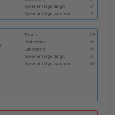
Aprenentatge dirigit
0h
Aprenentatge autònom
0h
Teoria
49h
Problemes
0h
s
Laboratori
0h
Aprenentatge dirigit
0h
Aprenentatge autònom
15h