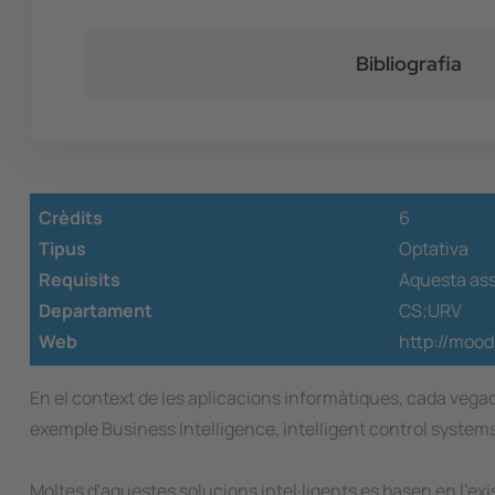
Bibliografia
Crèdits
6
Tipus
Optativa
Requisits
Aquesta ass
Departament
CS;URV
Web
http://mood
En el context de les aplicacions informàtiques, cada veg
exemple Business Intelligence, intelligent control systems
Moltes d'aquestes solucions intel·ligents es basen en l'ex