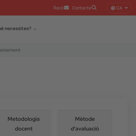
CA
Racó
Contacte
Llist
è necessites?
neixement
Metodologia
Mètode
docent
d'avaluació