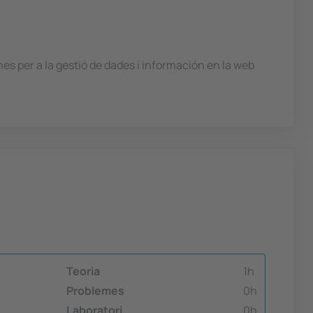
 per a la gestió de dades i información en la web
Teoria
1h
Problemes
0h
Laboratori
0h