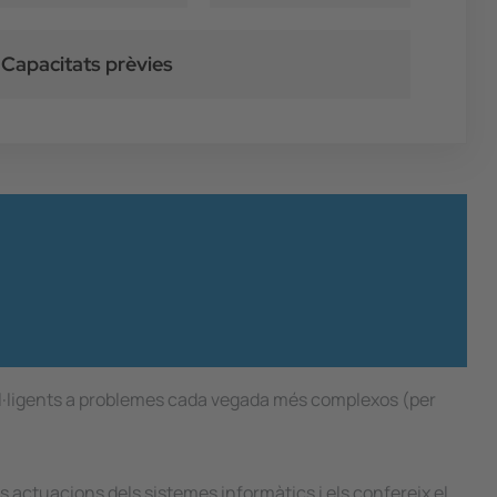
Capacitats prèvies
el·ligents a problemes cada vegada més complexos (per
 actuacions dels sistemes informàtics i els confereix el