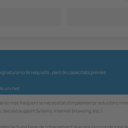
ignatura no té requisits ,
però té capacitats prèvies
le.urv.net
ada és més freqüent la necessitat d'implementar solucions int
, decisió support Sytems, Internet browsing, etc.).
istència d'una base de coneixement que regula o condiciona les