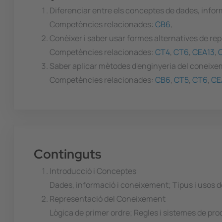
Diferenciar entre els conceptes de dades, inform
Competències relacionades:
CB6
,
Conèixer i saber usar formes alternatives de re
Competències relacionades:
CT4
,
CT6
,
CEA13
,
Saber aplicar mètodes d'enginyeria del coneix
Competències relacionades:
CB6
,
CT5
,
CT6
,
CE
Continguts
Introducció i Conceptes
Dades, informació i coneixement; Tipus i usos 
Representació del Coneixement
Lògica de primer ordre; Regles i sistemes de pr