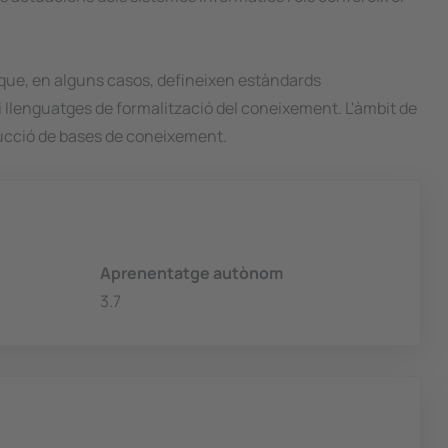
que, en alguns casos, defineixen estàndards
i llenguatges de formalització del coneixement. L'àmbit de
rucció de bases de coneixement.
Aprenentatge autònom
3.7