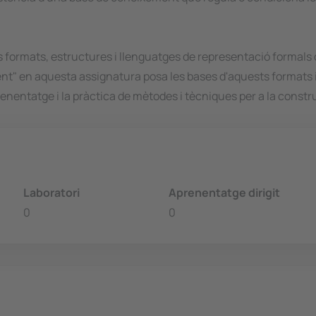
formats, estructures i llenguatges de representació formals 
ent" en aquesta assignatura posa les bases d'aquests formats 
enentatge i la pràctica de mètodes i tècniques per a la const
Laboratori
Aprenentatge dirigit
0
0