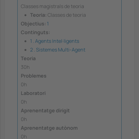
Classes magistrals de teoria
Teoria:
Classes de teoria
Objectius:
1
Continguts:
1 . Agents Intel·ligents
2 . Sistemes Multi-Agent
Teoria
30h
Problemes
0h
Laboratori
0h
Aprenentatge dirigit
0h
Aprenentatge autònom
0h