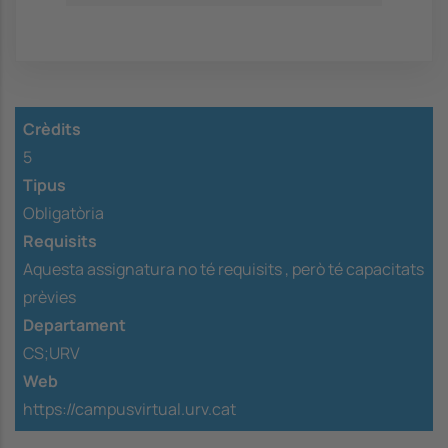
Crèdits
5
Tipus
Obligatòria
Requisits
Aquesta assignatura no té requisits ,
però té capacitats
prèvies
Departament
CS;URV
Web
https://campusvirtual.urv.cat