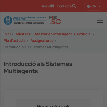
Vés al contingut
CA
Racó
Contacte
Llist
Image
Inici
>
Màsters
>
Màster en Intel·ligència Artificial
>
Pla d'estudis
>
Assignatures
>
Introducció als Sistemes Multiagents
Introducció als Sistemes
Multiagents
Hores setmanals