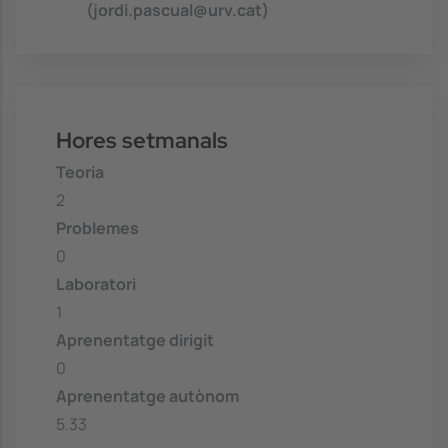
(jordi.pascual@urv.cat)
Hores setmanals
Teoria
2
Problemes
0
Laboratori
1
Aprenentatge dirigit
0
Aprenentatge autònom
5.33