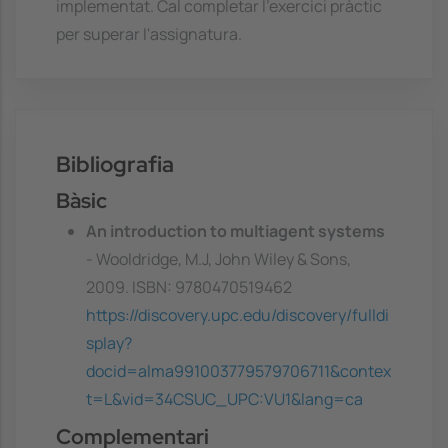
implementat. Cal completar l'exercici pràctic
per superar l'assignatura.
Bibliografia
Bàsic
An introduction to multiagent systems
- Wooldridge, M.J, John Wiley & Sons,
2009. ISBN: 9780470519462
https://discovery.upc.edu/discovery/fulldi
splay?
docid=alma991003779579706711&contex
t=L&vid=34CSUC_UPC:VU1&lang=ca
Complementari