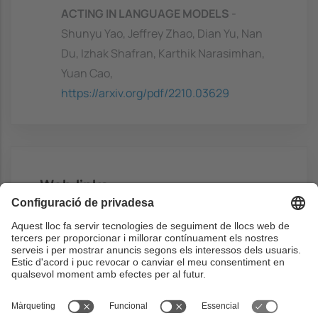
ACTING IN LANGUAGE MODELS
-
Shunyu Yao, Jeffrey Zhao, Dian Yu, Nan
Du, Izhak Shafran, Karthik Narasimhan,
Yuan Cao,
https://arxiv.org/pdf/2210.03629
Web links
Moodle space of the course at URV.
https://campusvirtual.urv.cat