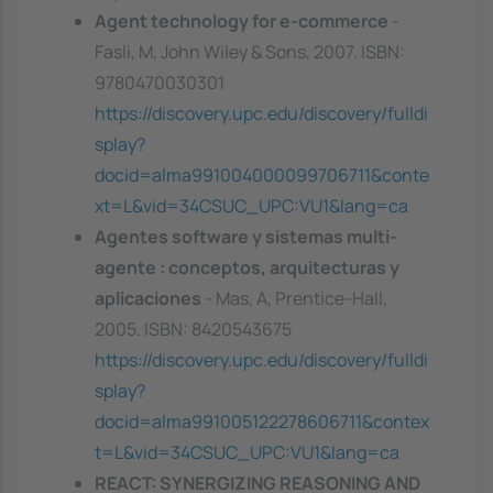
Agent technology for e-commerce
-
Fasli, M, John Wiley & Sons, 2007. ISBN:
9780470030301
https://discovery.upc.edu/discovery/fulldi
splay?
docid=alma991004000099706711&conte
xt=L&vid=34CSUC_UPC:VU1&lang=ca
Agentes software y sistemas multi-
agente : conceptos, arquitecturas y
aplicaciones
- Mas, A, Prentice-Hall,
2005. ISBN: 8420543675
https://discovery.upc.edu/discovery/fulldi
splay?
docid=alma991005122278606711&contex
t=L&vid=34CSUC_UPC:VU1&lang=ca
REACT: SYNERGIZING REASONING AND