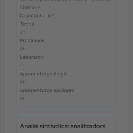
Chomsky.
Objectius:
1
4
2
Teoria
2h
Problemes
0h
Laboratori
2h
Aprenentatge dirigit
0h
Aprenentatge autònom
0h
Anàlisi sintàctica: analitzadors