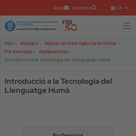
Vés al contingut
CA
Racó
Contacte
Llist
Image
Inici
>
Màsters
>
Màster en Intel·ligència Artificial
>
Pla d'estudis
>
Assignatures
>
Introducció a la Tecnologia del Llenguatge Humà
Introducció a la Tecnologia del
Llenguatge Humà
Professorat