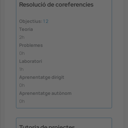
Resolució de coreferencies
Objectius:
1
2
Teoria
2h
Problemes
0h
Laboratori
1h
Aprenentatge dirigit
0h
Aprenentatge autònom
0h
Tutoria de projectes