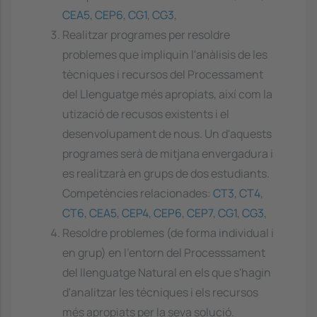
CEA5
,
CEP6
,
CG1
,
CG3
,
Realitzar programes per resoldre
problemes que impliquin l'anàlisis de les
tècniques i recursos del Processament
del Llenguatge més apropiats, així com la
utizació de recusos existents i el
desenvolupament de nous. Un d'aquests
programes serà de mitjana envergadura i
es realitzarà en grups de dos estudiants.
Competències relacionades:
CT3
,
CT4
,
CT6
,
CEA5
,
CEP4
,
CEP6
,
CEP7
,
CG1
,
CG3
,
Resoldre problemes (de forma individual i
en grup) en l'entorn del Processsament
del llenguatge Natural en els que s'hagin
d'analitzar les técniques i els recursos
més apropiats per la seva solució.