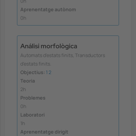
0h
Aprenentatge autònom
0h
Análisi morfològica
Automats d'estats finits, Transductors
d'estats finits.
Objectius:
1
2
Teoria
2h
Problemes
0h
Laboratori
1h
Aprenentatge dirigit