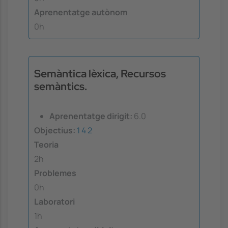
Aprenentatge autònom
0h
Semàntica lèxica, Recursos
semàntics.
Aprenentatge dirigit:
6.0
Objectius:
1
4
2
Teoria
2h
Problemes
0h
Laboratori
1h