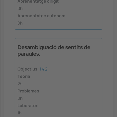
Aprenentatge dirigit
0h
Aprenentatge autònom
0h
Desambiguació de sentits de
paraules.
Objectius:
1
4
2
Teoria
2h
Problemes
0h
Laboratori
1h