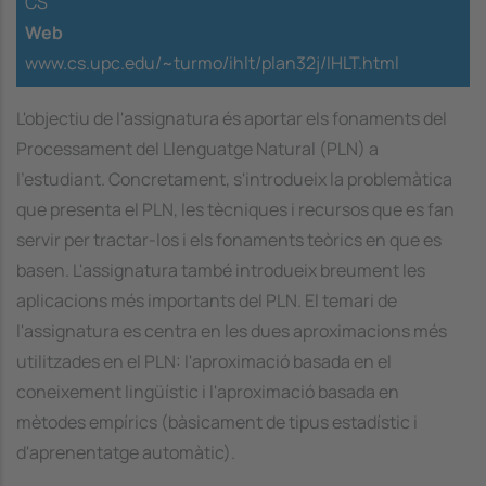
CS
Web
www.cs.upc.edu/~turmo/ihlt/plan32j/IHLT.html
L'objectiu de l'assignatura és aportar els fonaments del
Processament del Llenguatge Natural (PLN) a
l'estudiant. Concretament, s'introdueix la problemàtica
que presenta el PLN, les tècniques i recursos que es fan
servir per tractar-los i els fonaments teòrics en que es
basen. L'assignatura també introdueix breument les
aplicacions més importants del PLN. El temari de
l'assignatura es centra en les dues aproximacions més
utilitzades en el PLN: l'aproximació basada en el
coneixement lingüístic i l'aproximació basada en
mètodes empírics (bàsicament de tipus estadístic i
d'aprenentatge automàtic).