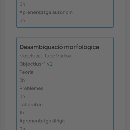
0h
Aprenentatge autònom
0h
Desambiguació morfològica
Models ocults de Markov
Objectius:
1
4
2
Teoria
2h
Problemes
0h
Laboratori
1h
Aprenentatge dirigit
0h