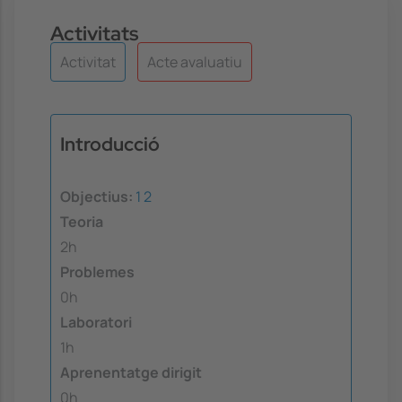
Activitats
Activitat
Acte avaluatiu
Introducció
Objectius:
1
2
Teoria
2h
Problemes
0h
Laboratori
1h
Aprenentatge dirigit
0h