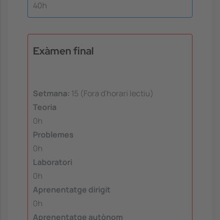
40h
Exàmen final
Setmana:
15 (Fora d'horari lectiu)
Teoria
0h
Problemes
0h
Laboratori
0h
Aprenentatge dirigit
0h
Aprenentatge autònom