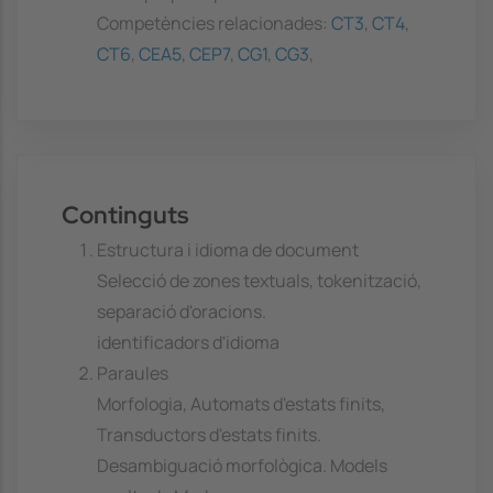
Competències relacionades:
CT3
,
CT4
,
CT6
,
CEA5
,
CEP7
,
CG1
,
CG3
,
Continguts
Estructura i idioma de document
Selecció de zones textuals, tokenització,
separació d'oracions.
identificadors d'idioma
Paraules
Morfologia, Automats d'estats finits,
Transductors d'estats finits.
Desambiguació morfològica. Models