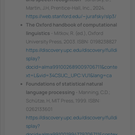
Martin, J.H, Prentice-Hall, Inc., 2024.
https://web.stanford.edu/~jurafsky/slp3/
The Oxford handbook of computational
linguistics
- Mitkov, R. (ed.), Oxford
University Press, 2003. ISBN: 0198238827
https://discovery.upc.edu/discovery/fulldi
splay?
docid=alma991002689009706711&conte
xt=L&vid=34CSUC_UPC:VU1&lang=ca
Foundations of statistical natural
language processing
- Manning, C.D.;
Schütze, H, MIT Press, 1999. ISBN:
0262133601
https://discovery.upc.edu/discovery/fulldi
splay?
docid=alma991001994779706711&contex