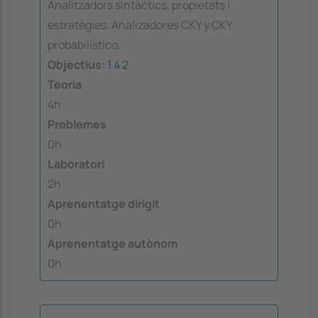
Analitzadors sintàctics, propietats i
estratègies. Analizadores CKY y CKY
probabilístico.
Objectius:
1
4
2
Teoria
4h
Problemes
0h
Laboratori
2h
Aprenentatge dirigit
0h
Aprenentatge autònom
0h