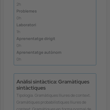
2h
Problemes
0h
Laboratori
1h
Aprenentatge dirigit
0h
Aprenentatge autònom
0h
Anàlisi sintàctica: Gramàtiques
sintàctiques
Tipologia. Gramàtiques lliures de context.
Gramàtiques probabilístiques lliures de
context. Gramátiques en forma normal de