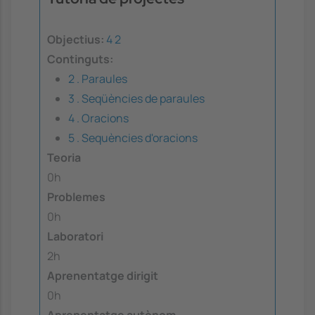
Objectius:
4
2
Continguts:
2 . Paraules
3 . Seqüències de paraules
4 . Oracions
5 . Sequències d'oracions
Teoria
0h
Problemes
0h
Laboratori
2h
Aprenentatge dirigit
0h