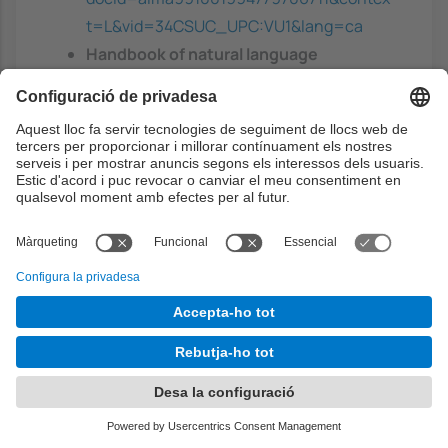
t=L&vid=34CSUC_UPC:VU1&lang=ca
Handbook of natural language
processing
- Dale, R.; Moisl, H.; Somers,
H, Marcel Dekker, 2000. ISBN:
0824790006
https://discovery.upc.edu/discovery/fulldi
splay?
docid=alma991002071619706711&contex
t=L&vid=34CSUC_UPC:VU1&lang=ca
The Handbook of Computational
Linguistics and Natural Language
Processing Blackwell Handbooks in
Linguistics
- Clark, Alexander ; Fox, Chris;
Lappin, Shalom, Wiley-Blackwell, 2010.
ISBN: 9781444324044
https://onlinelibrary-wiley-