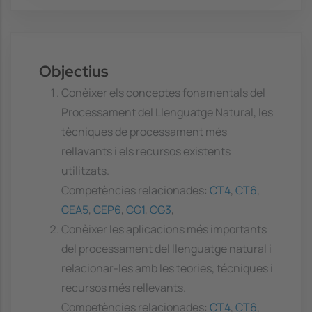
Objectius
Conèixer els conceptes fonamentals del
Processament del Llenguatge Natural, les
tècniques de processament més
rellavants i els recursos existents
utilitzats.
Competències relacionades:
CT4
,
CT6
,
CEA5
,
CEP6
,
CG1
,
CG3
,
Conèixer les aplicacions més importants
del processament del llenguatge natural i
relacionar-les amb les teories, técniques i
recursos més rellevants.
Competències relacionades:
CT4
,
CT6
,