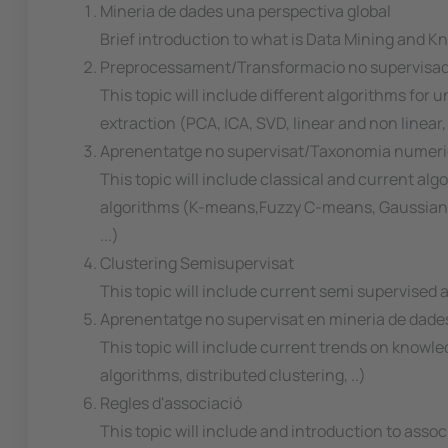
Mineria de dades una perspectiva global
Brief introduction to what is Data Mining and K
Preprocessament/Transformacio no supervisad
This topic will include different algorithms for
extraction (PCA, ICA, SVD, linear and non linear
Aprenentatge no supervisat/Taxonomia numer
This topic will include classical and current al
algorithms (K-means,Fuzzy C-means, Gaussian EM
...)
Clustering Semisupervisat
This topic will include current semi supervised 
Aprenentatge no supervisat en mineria de dade
This topic will include current trends on knowle
algorithms, distributed clustering, ..)
Regles d'associació
This topic will include and introduction to asso