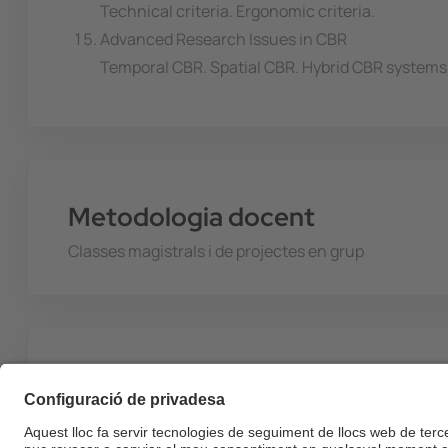
Technical criteria. Ergonomic criteria.
Advanced Research Issues in CBR
Temporal CBR. Spatial CBR. Hybrid CBR systems
Metodologia docent
Classes magistrals i de projectes en grup
Mètode d'avaluació
Treball sobre l'estat de l'art per a un tema concret s