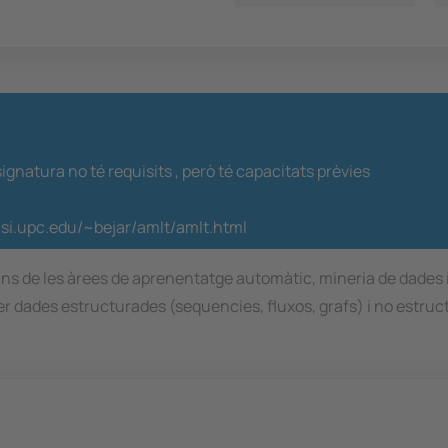
ignatura no té requisits ,
però té capacitats prèvies
lsi.upc.edu/~bejar/amlt/amlt.html
ins de les àrees de aprenentatge automàtic, mineria de dades
r dades estructurades (sequencies, fluxos, grafs) i no estru