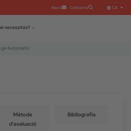
CA
Racó
Contacte
Llist
è necessites?
tge Automàtic
Mètode
Bibliografia
d'avaluació