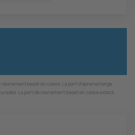
 i raonament basat en casos. La part d'aprenentatge
cturades. La part de raonament basat en casos estarà