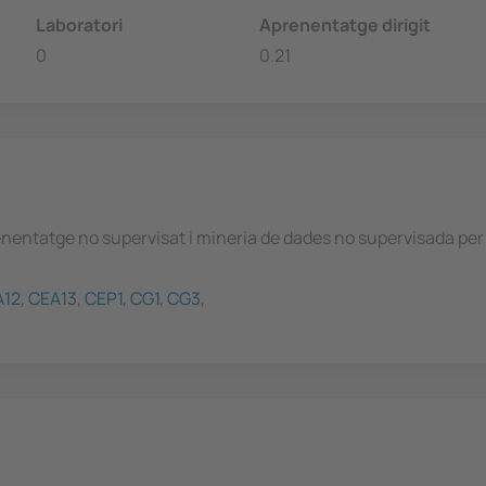
Laboratori
Aprenentatge dirigit
0
0.21
nentatge no supervisat i mineria de dades no supervisada per a
A12
,
CEA13
,
CEP1
,
CG1
,
CG3
,