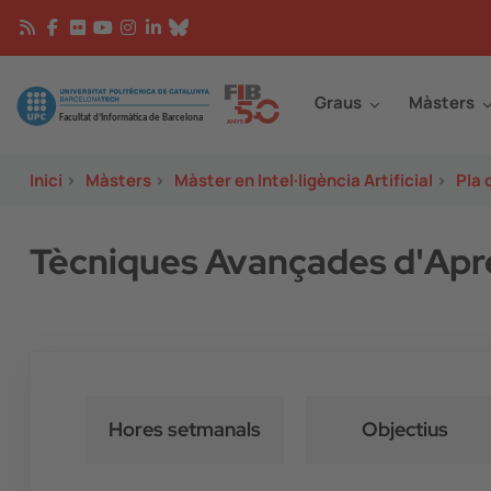
Vés al contingut
Continguts
Image
Graus
Màsters
Inici
>
Màsters
>
Màster en Intel·ligència Artificial
>
Pla 
Tècniques Avançades d'Ap
Hores setmanals
Objectius