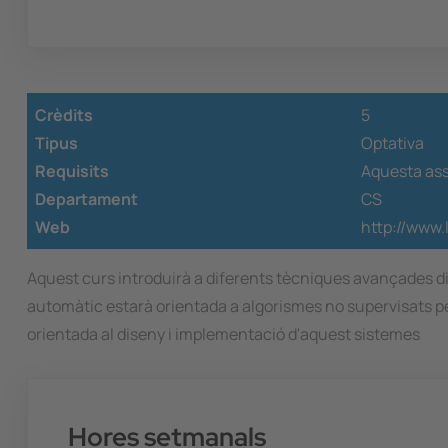
Crèdits
5
Tipus
Optativa
Requisits
Aquesta ass
Departament
CS
Web
http://www.
Aquest curs introduirà a diferents tècniques avançades d
automàtic estarà orientada a algorismes no supervisats pe
orientada al diseny i implementació d'aquest sistemes
Hores setmanals