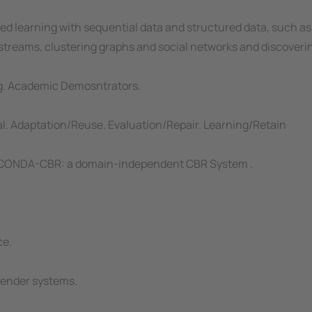
ised learning with sequential data and structured data, such a
a streams, clustering graphs and social networks and discover
ng. Academic Demosntrators.
al. Adaptation/Reuse. Evaluation/Repair. Learning/Retain
CONDA-CBR: a domain-independent CBR System .
ce.
mender systems.