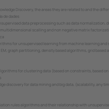
nowledge Discovery, the areas they are related to and the diff
a de dades
 unsupervised data preprocessing such as data normalization, d
, multidimensional scalling and non negative matrix factorizat
ica
gorithms for unsupervised learning from machine learning and st
, graph partitioning, density based algorithms, grid based a
algorithms for clustering data (based on constraints, based on
s
dge discovery for data mining and big data, (scalability, any t
ciation rules algorithms and their relationship with unsupervi