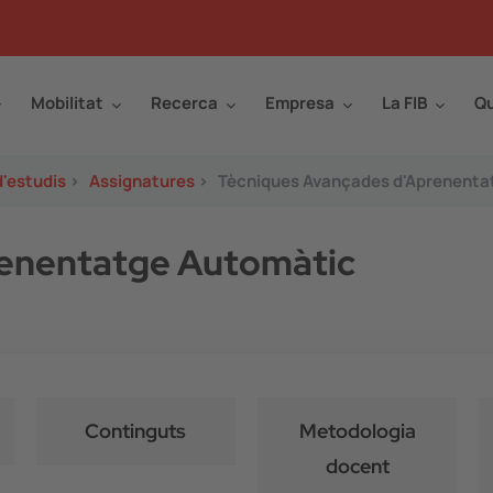
Mobilitat
Recerca
Empresa
La FIB
Qu
d'estudis
>
Assignatures
>
Tècniques Avançades d'Aprenenta
renentatge Automàtic
Continguts
Metodologia
docent