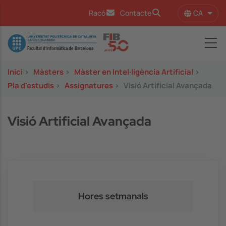
Vés al contingut
CA
Racó
Contacte
Llist
Image
Inici
>
Màsters
>
Màster en Intel·ligència Artificial
>
Pla d'estudis
>
Assignatures
>
Visió Artificial Avançada
Visió Artificial Avançada
Hores setmanals