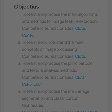
Objectius
To learn and practise the main algorithms
and methods for image feature extaction.
Competències relacionades:
CEA6
,
CEA14
,
To learn and understand the main
concepts of image processing.
Competències relacionades:
CEA6
,
To learn and practise the principal color
and texture analysis methods.
Competències relacionades:
CEA14
,
CEP5
,
CB7
,
To learn and practise the main image
segmetation and classification
techniques.