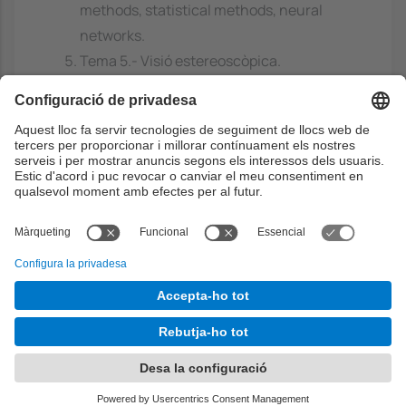
methods, statistical methods, neural
networks.
Tema 5.- Visió estereoscòpica.
Camera calibration and camera systems,
epipolar geometry, image rectification,
search for correspondences,
triangulation.
Tema 6.- Percepció i modelatge
tridimensional.
Range images generation, extraction of
geometric elements, automatic scene
generation, scene recognition,
geometrical hashing.