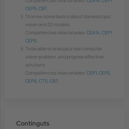
Competències relacionades:
CEA14
,
CEP1
,
CEP5
,
CB7
,
To know some basics about stereoscopic
vision and 3D models.
Competències relacionades:
CEA14
,
CEP1
,
CEP5
,
To be able to analyze a real computer
vision problem, and propose effective
solutions.
Competències relacionades:
CEP1
,
CEP5
,
CEP6
,
CT5
,
CB7
,
Continguts