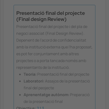
Presentació final del projecte
(Final design Review)
Presentació final del projecte i del pla de
negoci associat (Final Design Review).
Depenent de l'acord de confidencialitat
amb la institució externa que l'ha proposat,
es pot fer conjuntament amb altres
projectes o a porta tancada només amb
representants de la institució.
Teoria:
Presentació final del projecte
Laboratori:
Assajos de la presentació
final del peojecte
Aprenentatge autònom:
Preparació
de la presentació final
Objectius:
2
1
3