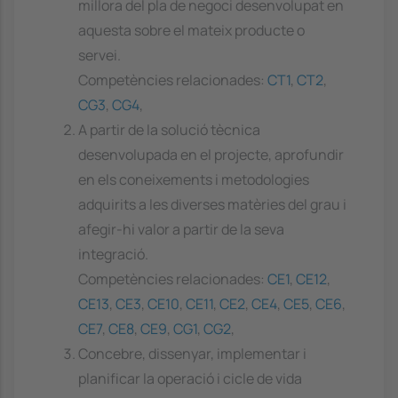
millora del pla de negoci desenvolupat en
aquesta sobre el mateix producte o
servei.
Competències relacionades:
CT1
,
CT2
,
CG3
,
CG4
,
A partir de la solució tècnica
desenvolupada en el projecte, aprofundir
en els coneixements i metodologies
adquirits a les diverses matèries del grau i
afegir-hi valor a partir de la seva
integració.
Competències relacionades:
CE1
,
CE12
,
CE13
,
CE3
,
CE10
,
CE11
,
CE2
,
CE4
,
CE5
,
CE6
,
CE7
,
CE8
,
CE9
,
CG1
,
CG2
,
Concebre, dissenyar, implementar i
planificar la operació i cicle de vida