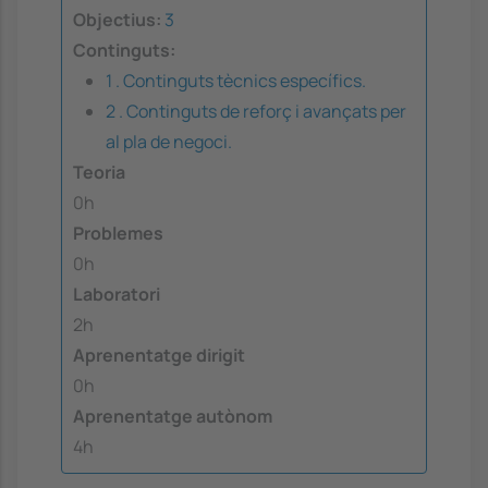
Objectius:
3
Continguts:
1 . Continguts tècnics específics.
2 . Continguts de reforç i avançats per
al pla de negoci.
Teoria
0h
Problemes
0h
Laboratori
2h
Aprenentatge dirigit
0h
Aprenentatge autònom
4h