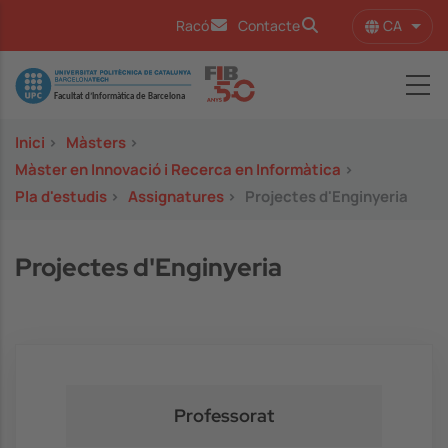
Vés al contingut
CA
Racó
Contacte
Llist
Image
Inici
>
Màsters
>
Màster en Innovació i Recerca en Informàtica
>
Pla d'estudis
>
Assignatures
>
Projectes d'Enginyeria
Projectes d'Enginyeria
Professorat