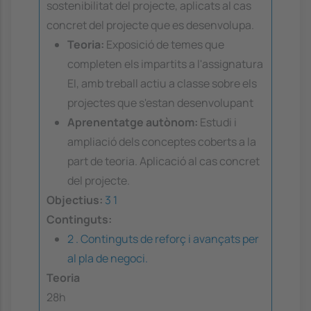
sostenibilitat del projecte, aplicats al cas
concret del projecte que es desenvolupa.
Teoria:
Exposició de temes que
completen els impartits a l'assignatura
EI, amb treball actiu a classe sobre els
projectes que s'estan desenvolupant
Aprenentatge autònom:
Estudi i
ampliació dels conceptes coberts a la
part de teoria. Aplicació al cas concret
del projecte.
Objectius:
3
1
Continguts:
2 . Continguts de reforç i avançats per
al pla de negoci.
Teoria
28h