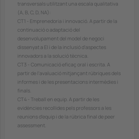
transversals utilitzant una escala qualitativa
(A, B, C, D, NA):
CT1 - Emprenedoria i innovació. A partir de la
continuació o adaptació del
desenvolupament del model de negoci
dissenyat a EI i de la inclusió d'aspectes
innovadors a la solució tècnica.
CT3 - Comunicació eficaç oral i escrita. A
partir de l'avaluació mitjançant rúbriques dels
informes i de les presentacions intermèdies i
finals.
CT4 - Treball en equip. A partir de les
evidències recollides pels professors a les
reunions d'equip i de la rúbrica final de peer
assessment.