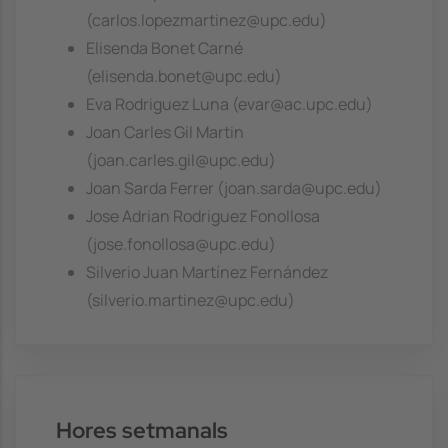
(carlos.lopezmartinez@upc.edu)
Elisenda Bonet Carné
(elisenda.bonet@upc.edu)
Eva Rodriguez Luna (evar@ac.upc.edu)
Joan Carles Gil Martin
(joan.carles.gil@upc.edu)
Joan Sarda Ferrer (joan.sarda@upc.edu)
Jose Adrian Rodriguez Fonollosa
(jose.fonollosa@upc.edu)
Silverio Juan Martínez Fernández
(silverio.martinez@upc.edu)
Hores setmanals