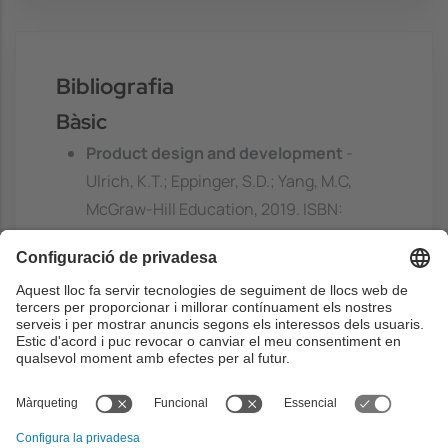
Bibliografia
Bàsic
Product design and development
-
Ulrich, K.T.; Eppinger, S.D.; Yang, M.C,
McGraw-Hill Education, 2019. ISBN:
9781260566437
https://discovery.upc.edu/discovery/fulldi
splay?
docid=alma991004179709706711&contex
t=L&vid=34CSUC_UPC:VU1&lang=ca