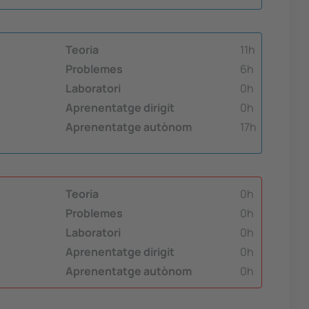
Teoria
11h
Problemes
6h
Laboratori
0h
Aprenentatge dirigit
0h
Aprenentatge autònom
17h
Teoria
0h
Problemes
0h
Laboratori
0h
Aprenentatge dirigit
0h
Aprenentatge autònom
0h