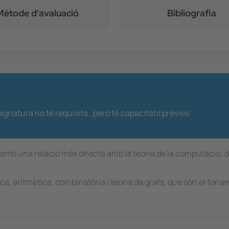
Mètode d'avaluació
Bibliografia
ignatura no té requisits ,
però té capacitats prèvies
amb una relació més directa amb la teoria de la computació; d
ica, aritmètica, combinatòria i teoria de grafs, que són el fo