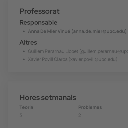
Professorat
Responsable
Anna De Mier Vinué (anna.de.mier@upc.edu)
Altres
Guillem Perarnau Llobet (guillem.perarnau@up
Xavier Povill Clarós (xavier.povill@upc.edu)
Hores setmanals
Teoria
Problemes
3
2