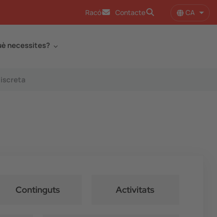
CA
Racó
Contacte
Llist
è necessites?
iscreta
Continguts
Activitats