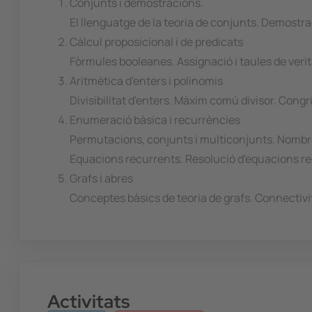
Conjunts i demostracions.
El llenguatge de la teoria de conjunts. Demostr
Càlcul proposicional i de predicats
Fòrmules booleanes. Assignació i taules de verita
Aritmètica d'enters i polinomis
Divisibilitat d'enters. Màxim comú divisor. Congrü
Enumeració bàsica i recurrències
Permutacions, conjunts i multiconjunts. Nombres 
Equacions recurrents. Resolució d'equacions rec
Grafs i abres
Conceptes bàsics de teoria de grafs. Connectivita
Activitats