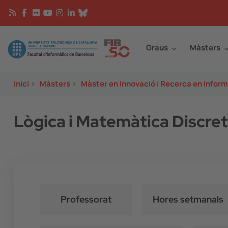
Vés al contingut
Continguts
Image
Graus
Màsters
Inici
>
Màsters
>
Màster en Innovació i Recerca en Inform
Lògica i Matemàtica Discre
Professorat
Hores setmanals