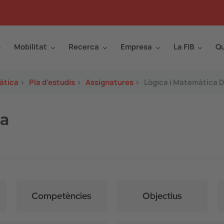
Mobilitat
Recerca
Empresa
La FIB
Qu
àtica
>
Pla d'estudis
>
Assignatures
>
Lògica i Matemàtica D
ta
Competències
Objectius