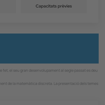
Capacitats prèvies
e fet, el seu gran desenvolupament al segle passat es deu
nament de la matemàtica discreta. La presentació dels temes