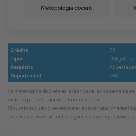
Metodologia docent
Crèdits
7.5
Tipus
Obligatòria
Requisits
Aquesta ass
Departament
MAT
La matemàtica discreta és la branca de les matemàtiques 
en bona part a l'aparició de la informàtica.
El curs introdueix diverses matèries interrelacionades lòg
farà èmfasi en els aspectes algorísmics i computacionals.