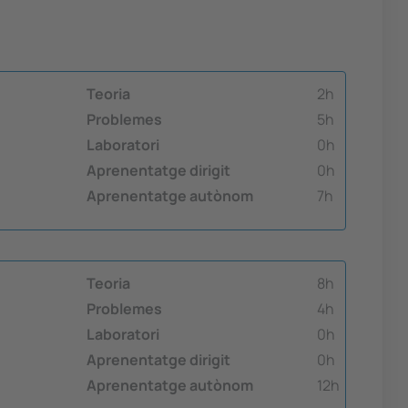
Teoria
2h
Problemes
5h
Laboratori
0h
Aprenentatge dirigit
0h
Aprenentatge autònom
7h
Teoria
8h
Problemes
4h
Laboratori
0h
Aprenentatge dirigit
0h
Aprenentatge autònom
12h