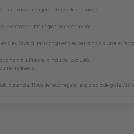
acions en matemàtiques. El mètode d'inducció.
t. Satisfactibilitat. Lògica de primer ordre.
ències. Divisibilitat i congrüències de polinomis. Arrels i facto
binomials. Principi d'inclusió i exclusió.
urrents lineals.
t i distància. Tipus de recorreguts i exploració de grafs. Arbre