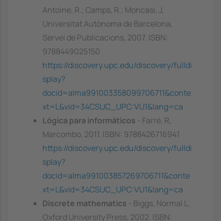
Antoine, R.; Camps, R.; Moncasi, J,
Universitat Autònoma de Barcelona,
Servei de Publicacions, 2007. ISBN:
9788449025150
https://discovery.upc.edu/discovery/fulldi
splay?
docid=alma991003358099706711&conte
xt=L&vid=34CSUC_UPC:VU1&lang=ca
Lógica para informáticos
- Farré, R,
Marcombo, 2011. ISBN: 9788426716941
https://discovery.upc.edu/discovery/fulldi
splay?
docid=alma991003857269706711&conte
xt=L&vid=34CSUC_UPC:VU1&lang=ca
Discrete mathematics
- Biggs, Normal L,
Oxford University Press, 2002. ISBN: