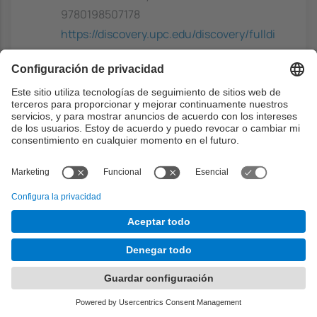
9780198507178
https://discovery.upc.edu/discovery/fulldi
splay?
docid=alma991003169029706711&conte
xt=L&vid=34CSUC_UPC:VU1&lang=ca
Capacidades previas
Dominio de los conocimientos de
matemáticas de bachillerato y destreza en la
resolución de problemas.