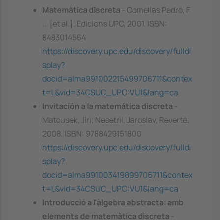
Matemàtica discreta
- Comellas Padró, F
... [et al.], Edicions UPC, 2001. ISBN:
8483014564
https://discovery.upc.edu/discovery/fulldi
splay?
docid=alma991002215499706711&contex
t=L&vid=34CSUC_UPC:VU1&lang=ca
Invitación a la matemática discreta
-
Matousek, Jiri; Nesetril, Jaroslav, Reverté,
2008. ISBN: 9788429151800
https://discovery.upc.edu/discovery/fulldi
splay?
docid=alma991003419899706711&contex
t=L&vid=34CSUC_UPC:VU1&lang=ca
Introducció a l'àlgebra abstracta: amb
elements de matemàtica discreta
-