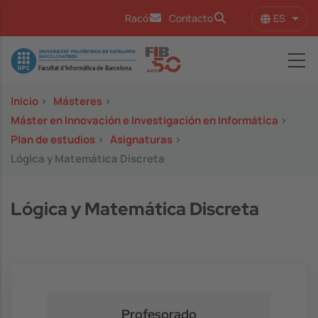
Pasar al contenido principal
ES
Racó
Contacto
Lista
Image
Inicio
>
Másteres
>
Máster en Innovación e Investigación en Informática
>
Plan de estudios
>
Asignaturas
>
Lógica y Matemática Discreta
Lógica y Matemática Discreta
Profesorado