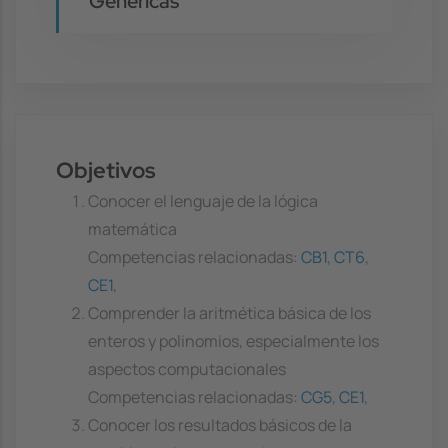
Genéricas
Objetivos
Conocer el lenguaje de la lógica
matemática
Competencias relacionadas:
CB1
,
CT6
,
CE1
,
Comprender la aritmética básica de los
enteros y polinomios, especialmente los
aspectos computacionales
Competencias relacionadas:
CG5
,
CE1
,
Conocer los resultados básicos de la