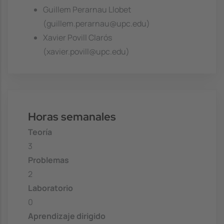
Guillem Perarnau Llobet
(guillem.perarnau@upc.edu)
Xavier Povill Clarós
(xavier.povill@upc.edu)
Horas semanales
Teoría
3
Problemas
2
Laboratorio
0
Aprendizaje dirigido