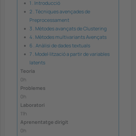
1 . Introducció
2 . Tècniques avençades de
Preprocessament
3 . Mètodes avançats de Clustering
4 . Mètodes multivariants Avençats
6 . Anàlisi de dades textuals
7 . Model·lització a partir de variables
latents
Teoria
0h
Problemes
0h
Laboratori
11h
Aprenentatge dirigit
0h