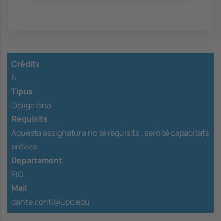
Crèdits
6
Tipus
Obligatòria
Requisits
Aquesta assignatura no té requisits ,
però té capacitats
prèvies
Departament
EIO
Mail
dante.conti@upc.edu