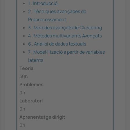
1 . Introducció
2 . Tècniques avençades de
Preprocessament
3 . Mètodes avançats de Clustering
4 . Mètodes multivariants Avençats
6 . Anàlisi de dades textuals
7 . Model·lització a partir de variables
latents
Teoria
30h
Problemes
0h
Laboratori
0h
Aprenentatge dirigit
0h