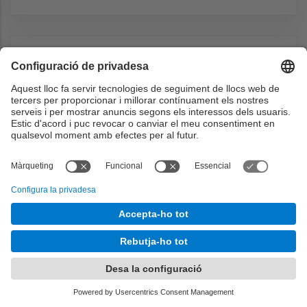
Metodologia docent
Els 7 temes suggerits es desenvoluparan en 12
sessions de classes teòriques (2 hores per
setmana) amb les seves respectives
pràctiques o laboratori (2 hores per setmana
també).
En les classes de teoria es practicarà sempre
que sigui possible l'esquema de classe
invertida.
Al web de l'assignatura hi haurà el calendari
de l'assignatura i els materials a portar
preparats abans de cada classe. Es recorrerà
a l'esquema de classe magistral puntualment