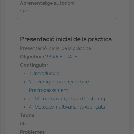
Aprenentatge autònom
28h
Presentació inicial de la pràctica
Presentació inicial de la pràctica
Objectius:
2
3
4
5
6
9
14
15
Continguts:
1 . Introducció
2 . Tècniques avençades de
Preprocessament
3 . Mètodes avançats de Clustering
4 . Mètodes multivariants Avençats
Teoria
0h
Problemes