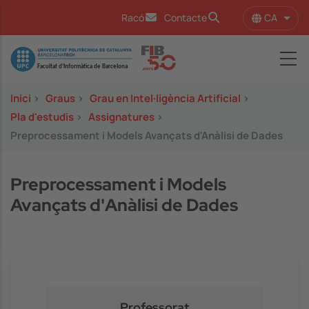
Vés al contingut
CA
Racó
Contacte
Llist
Image
Inici
>
Graus
>
Grau en Intel·ligència Artificial
>
Pla d'estudis
>
Assignatures
>
Preprocessament i Models Avançats d'Anàlisi de Dades
Preprocessament i Models
Avançats d'Anàlisi de Dades
Professorat