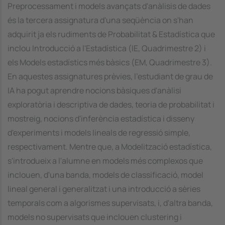
Preprocessament i models avançats d'anàlisis de dades
és la tercera assignatura d'una seqüència on s'han
adquirit ja els rudiments de Probabilitat & Estadística que
inclou Introducció a l'Estadística (IE, Quadrimestre 2) i
els Models estadístics més bàsics (EM, Quadrimestre 3).
En aquestes assignatures prèvies, l'estudiant de grau de
IA ha pogut aprendre nocions bàsiques d'anàlisi
exploratòria i descriptiva de dades, teoria de probabilitat i
mostreig, nocions d'inferència estadística i disseny
d'experiments i models lineals de regressió simple,
respectivament. Mentre que, a Modelització estadística,
s'introdueix a l'alumne en models més complexos que
inclouen, d'una banda, models de classificació, model
lineal general i generalitzat i una introducció a sèries
temporals com a algorismes supervisats, i, d'altra banda,
models no supervisats que inclouen clustering i