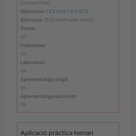
Examen Final
Objectius:
1
2
3
4
5
6
7
8
11
12
13
Setmana:
15 (Fora d'horari lectiu)
Teoria
0h
Problemes
0h
Laboratori
0h
Aprenentatge dirigit
0h
Aprenentatge autònom
0h
Aplicació pràctica temari