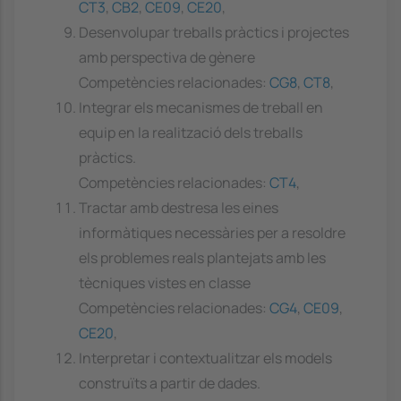
CT3
,
CB2
,
CE09
,
CE20
,
Desenvolupar treballs pràctics i projectes
amb perspectiva de gènere
Competències relacionades:
CG8
,
CT8
,
Integrar els mecanismes de treball en
equip en la realització dels treballs
pràctics.
Competències relacionades:
CT4
,
Tractar amb destresa les eines
informàtiques necessàries per a resoldre
els problemes reals plantejats amb les
tècniques vistes en classe
Competències relacionades:
CG4
,
CE09
,
CE20
,
Interpretar i contextualitzar els models
construïts a partir de dades.