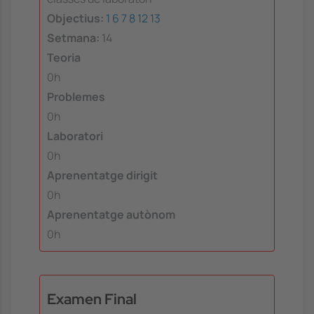
Objectius:
1
6
7
8
12
13
Setmana:
14
Teoria
0h
Problemes
0h
Laboratori
0h
Aprenentatge dirigit
0h
Aprenentatge autònom
0h
Examen Final