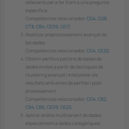
rellevants per a fer front a una pregunta
específica.
Competències relacionades:
CG4
,
CG8
,
CT8
,
CB4
,
CE09
,
CE17
,
Realitzar preprocessament avançat de
les dades
Competències relacionades:
CG4
,
CE20
,
Obtenir perfils o patrons de bases de
dades mixtes a partir de tècniques de
clustering avançat i interpretar els
resultats amb eines de perfilat i post-
processament
Competències relacionades:
CG4
,
CB2
,
CB4
,
CB5
,
CE09
,
CE20
,
Aplicar anàlisi multivariant de dades,
especialment a dades categòriques,