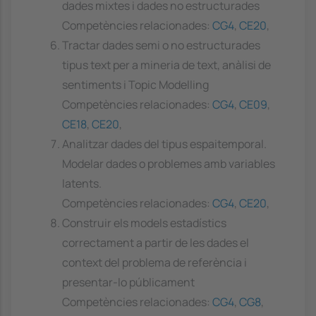
dades mixtes i dades no estructurades
Competències relacionades:
CG4
,
CE20
,
Tractar dades semi o no estructurades
tipus text per a mineria de text, anàlisi de
sentiments i Topic Modelling
Competències relacionades:
CG4
,
CE09
,
CE18
,
CE20
,
Analitzar dades del tipus espaitemporal.
Modelar dades o problemes amb variables
latents.
Competències relacionades:
CG4
,
CE20
,
Construir els models estadístics
correctament a partir de les dades el
context del problema de referència i
presentar-lo públicament
Competències relacionades:
CG4
,
CG8
,