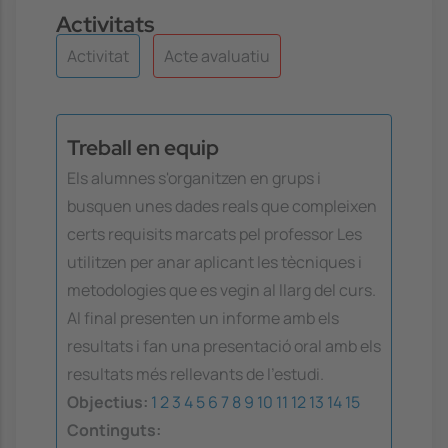
Activitats
Activitat
Acte avaluatiu
Treball en equip
Els alumnes s'organitzen en grups i
busquen unes dades reals que compleixen
certs requisits marcats pel professor Les
utilitzen per anar aplicant les tècniques i
metodologies que es vegin al llarg del curs.
Al final presenten un informe amb els
resultats i fan una presentació oral amb els
resultats més rellevants de l'estudi.
Objectius:
1
2
3
4
5
6
7
8
9
10
11
12
13
14
15
Continguts: