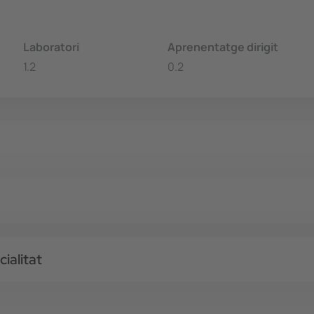
Laboratori
Aprenentatge dirigit
1.2
0.2
ialitat