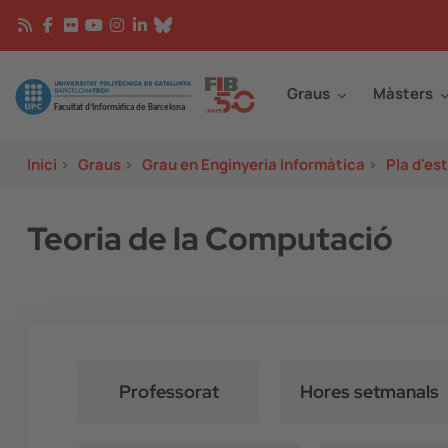
Vés al contingut
Continguts
Image
Graus
Màsters
Inici
>
Graus
>
Grau en Enginyeria Informàtica
>
Pla d'es
Teoria de la Computació
Professorat
Hores setmanals