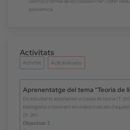
Definició formal de les classes P, NP i coNP. R
polinòmica.
Activitats
Activitat
Acte avaluatiu
Aprenentatge del tema "Teoria de l
Els estudiants assisteixen a classe de teoria (T: 2h
bibliografia o visionant els vídeos indicats d'aqu
(P: 2h).
Objectius:
3