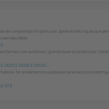
ases de complexitad. En particular, aprendre tècniques que p
o semidecidible.
.2
,
mes formals com autòmats i gramàtiques incontextuals. Conéi
.2
,
CCO1.3
,
CCO2.2
,
CCO3.1
,
 matèria i fer presentacions públiques de les solucions obting
.2
,
G7.3
,