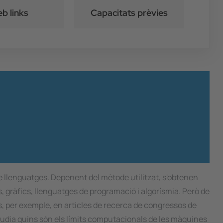
b links
Capacitats prèvies
e llenguatges. Depenent del mètode utilitzat, s'obtenen
 gràfics, llenguatges de programació i algorísmia. Però de
os, per exemple, en articles de recerca de congressos de
tudia quins són els límits computacionals de les màquines