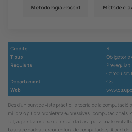
Metodologia docent
Mètode d'a
Crèdits
6
Tipus
Obligatòria
Requisits
Prerequisit
Corequisit:
Departament
CS
Web
www.cs.upc
Des d'un punt de vista pràctic, la teoria de la computaci
millors o pitjors propietats expressives i computacionals
fet, aquests coneixements són la base per a qualsevol altr
bases de dades o arquitectura de computadors. A part de 