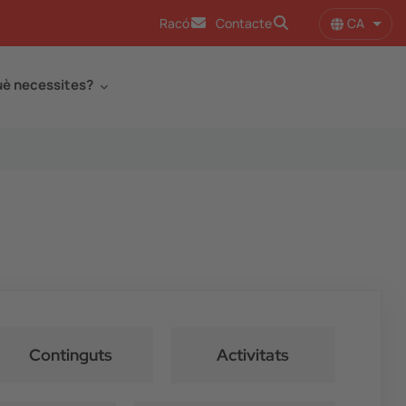
CA
Racó
Contacte
Llist
è necessites?
Continguts
Activitats