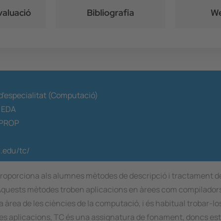
valuació
Bibliografia
We
 d'especialitat (Computació)
:
EDA
PROP
.edu/tc/
ó proporciona als alumnes mètodes de descripció i tractament d
. Aquests mètodes troben aplicacions en àrees com compiladors,
a àrea de les ciències de la computació, i és habitual trobar-l
les aplicacions, TC és una assignatura de fonament, doncs es