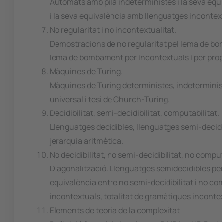
Autòmats amb pila indeterministes i la seva eq
i la seva equivalència amb llenguatges inconte
No regularitat i no incontextualitat.
Demostracions de no regularitat pel lema de bo
lema de bombament per incontextuals i per pro
Màquines de Turing.
Màquines de Turing deterministes, indeterminist
universal i tesi de Church-Turing.
Decidibilitat, semi-decidibilitat, computabilitat.
Llenguatges decidibles, llenguatges semi-deci
jerarquia aritmètica.
No decidibilitat, no semi-decidibilitat, no comput
Diagonalització. Llenguatges semidecidibles però
equivalència entre no semi-decidibilitat i no c
incontextuals, totalitat de gramàtiques inconte
Elements de teoria de la complexitat