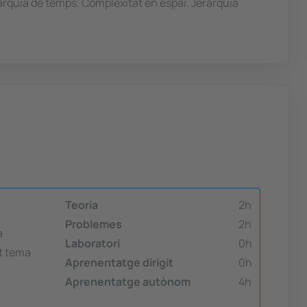
arquia de temps. Complexitat en espai. Jerarquia
Teoria
2h
Problemes
2h
a
Laboratori
0h
st tema
Aprenentatge dirigit
0h
Aprenentatge autònom
4h