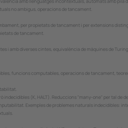
uivalència amb llenguatges incontextuals, autòmats amb pila 
xtuals no ambigus, operacions de tancament.
mbament, per propietats de tancament i per extensions disting
pietats de tancament.
es i amb diverses cintes, equivalència de màquines de Turing i
dibles, funcions computables, operacions de tancament, teor
abilitat.
 indecidibles (K, HALT). Reduccions "many-one" per tal de demo
omputabilitat. Exemples de problemes naturals indecidibles: in
xtuals.