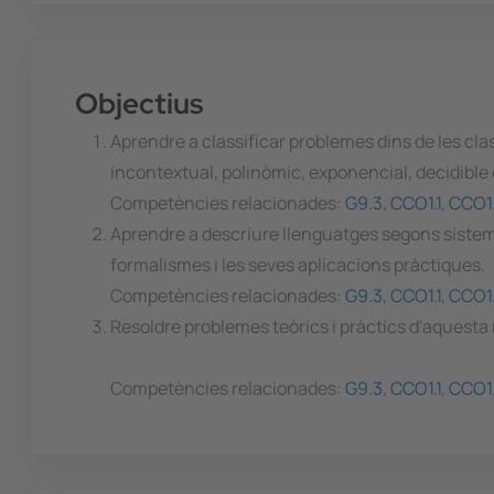
Objectius
Aprendre a classificar problemes dins de les cl
incontextual, polinòmic, exponencial, decidible 
Competències relacionades:
G9.3
,
CCO1.1
,
CCO1
Aprendre a descriure llenguatges segons siste
formalismes i les seves aplicacions pràctiques.
Competències relacionades:
G9.3
,
CCO1.1
,
CCO1
Resoldre problemes teòrics i pràctics d'aquesta
Competències relacionades:
G9.3
,
CCO1.1
,
CCO1