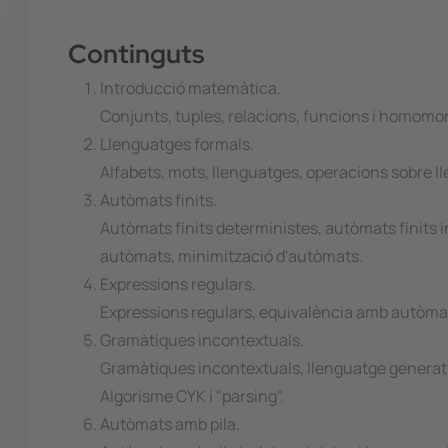
Continguts
Introducció matemàtica.
Conjunts, tuples, relacions, funcions i homomo
Llenguatges formals.
Alfabets, mots, llenguatges, operacions sobre l
Autòmats finits.
Autòmats finits deterministes, autòmats finits
autòmats, minimització d'autòmats.
Expressions regulars.
Expressions regulars, equivalència amb autòmat
Gramàtiques incontextuals.
Gramàtiques incontextuals, llenguatge generat 
Algorisme CYK i "parsing".
Autòmats amb pila.