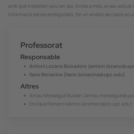
amb què treballem avui en dia. A més a més, el seu estudi 
informació sense ambigüitats, fer un anàlisi de casos acu
Professorat
Responsable
Antoni Lozano Boixadors (antoni.lozano@up
Ilario Bonacina (ilario.bonacina@upc.edu)
Altres
Arnau Messegué Buisan (arnau.messegue@upc
Enrique Romero Merino (eromero@cs.upc.edu)