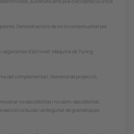
deterministes, autòmats amb pila d'acceptació única
idores. Demostracions de no incontextualitat pel
 algorismes d'alt nivell. Màquina de Turing
ema del complementari, teorema de projecció,
strar no decidibilitat i no semi-decidibilitat,
tersecció no buida i ambigüitat de gramàtiques