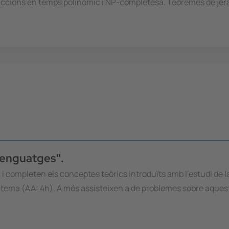
educcions en temps polinòmic i NP-completesa. Teoremes de jer
lenguatges".
) i completen els conceptes teòrics introduïts amb l'estudi de l
est tema (AA: 4h). A més assisteixen a de problemes sobre aque