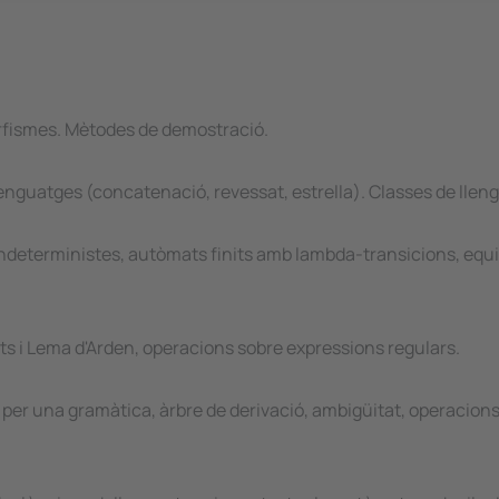
rfismes. Mètodes de demostració.
lenguatges (concatenació, revessat, estrella). Classes de lle
 indeterministes, autòmats finits amb lambda-transicions, eq
s i Lema d'Arden, operacions sobre expressions regulars.
per una gramàtica, àrbre de derivació, ambigüitat, operacion