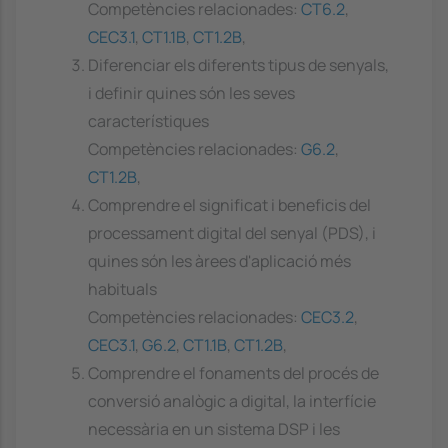
Competències relacionades:
CT6.2
,
CEC3.1
,
CT1.1B
,
CT1.2B
,
Diferenciar els diferents tipus de senyals,
i definir quines són les seves
característiques
Competències relacionades:
G6.2
,
CT1.2B
,
Comprendre el significat i beneficis del
processament digital del senyal (PDS), i
quines són les àrees d'aplicació més
habituals
Competències relacionades:
CEC3.2
,
CEC3.1
,
G6.2
,
CT1.1B
,
CT1.2B
,
Comprendre el fonaments del procés de
conversió analògic a digital, la interfície
necessària en un sistema DSP i les