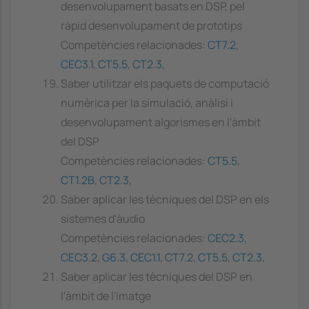
desenvolupament basats en DSP, pel
ràpid desenvolupament de prototips
Competències relacionades:
CT7.2
,
CEC3.1
,
CT5.5
,
CT2.3
,
Saber utilitzar els paquets de computació
numèrica per la simulació, anàlisi i
desenvolupament algorismes en l'àmbit
del DSP
Competències relacionades:
CT5.5
,
CT1.2B
,
CT2.3
,
Saber aplicar les tècniques del DSP en els
sistemes d'àudio
Competències relacionades:
CEC2.3
,
CEC3.2
,
G6.3
,
CEC1.1
,
CT7.2
,
CT5.5
,
CT2.3
,
Saber aplicar les tècniques del DSP en
l'àmbit de l'imatge