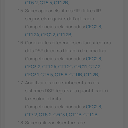
CT6.2
,
CT5.5
,
CT1.2B
,
Saber aplicar els filtres FIR i filtres IIR
segons els requisits de l'aplicació
Competències relacionades:
CEC2.3
,
CT1.2A
,
CEC1.2
,
CT1.2B
,
Conèixer les diferències en l'arquitectura
dels DSP de coma flotant i de coma fixa
Competències relacionades:
CEC2.3
,
CEC3.2
,
CT1.2A
,
CT1.2C
,
CEC1.1
,
CT7.2
,
CEC3.1
,
CT5.5
,
CT5.6
,
CT1.1B
,
CT1.2B
,
Analitzar els errors inherents en els
sistemes DSP deguts a la quantificació i
la resolució finita
Competències relacionades:
CEC2.3
,
CT7.2
,
CT6.2
,
CEC3.1
,
CT1.1B
,
CT1.2B
,
Saber utilitzar els entorns de