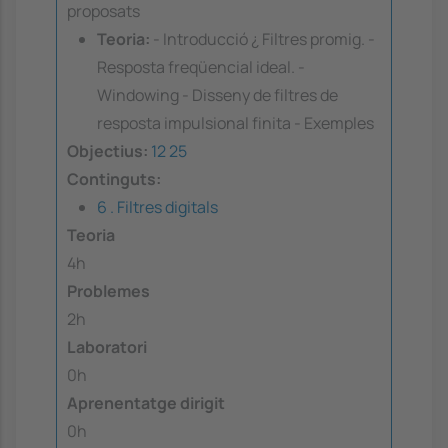
proposats
Teoria:
- Introducció ¿ Filtres promig. -
Resposta freqüencial ideal. -
Windowing - Disseny de filtres de
resposta impulsional finita - Exemples
Objectius:
12
25
Continguts:
6 . Filtres digitals
Teoria
4h
Problemes
2h
Laboratori
0h
Aprenentatge dirigit
0h