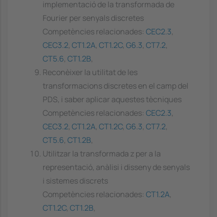
implementació de la transformada de
Fourier per senyals discretes
Competències relacionades:
CEC2.3
,
CEC3.2
,
CT1.2A
,
CT1.2C
,
G6.3
,
CT7.2
,
CT5.6
,
CT1.2B
,
Reconèixer la utilitat de les
transformacions discretes en el camp del
PDS, i saber aplicar aquestes tècniques
Competències relacionades:
CEC2.3
,
CEC3.2
,
CT1.2A
,
CT1.2C
,
G6.3
,
CT7.2
,
CT5.6
,
CT1.2B
,
Utilitzar la transformada z per a la
representació, anàlisi i disseny de senyals
i sistemes discrets
Competències relacionades:
CT1.2A
,
CT1.2C
,
CT1.2B
,