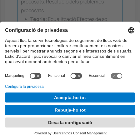
proposats. Resolució dels problemes
proposats
Teoria:
Equalització Efectes de so
Compressió Sintetitzador de so i veu
Objectius:
4
24
2
16
17
18
20
21
Continguts:
7 . Processadors pel tractament del
senyal
Teoria
3.5h
Problemes
1h
Laboratori
0h
Aprenentatge dirigit
0h