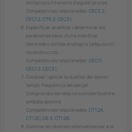
limitacions inherents d'aquest procés.
Competències relacionades:
CEC3.2
,
CEC1.2
,
CT6.2
,
CEC3.1
,
Especificar, analitzar i determinar els
paràmetres bàsic d'una interfície
d'entrada o sortida analògica (adquisició i
reconstrucció).
Competències relacionades:
CEC1.1
,
CEC1.2
,
CEC3.1
,
Conèixer i aplicar la dualitat del domini
temps-freqüència del senyal.
Comprendre les relacions existents entre
ambdós dominis
Competències relacionades:
CT1.2A
,
CT1.2C
,
G6.3
,
CT1.2B
,
Dominar les diverses alternatives per a la