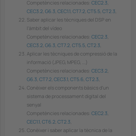
Competències relacionades:
CEC2.3
,
CEC3.2
,
G6.3
,
CEC1.1
,
CT7.2
,
CT5.5
,
CT2.3
,
Saber aplicar les tècniques del DSP en
l'àmbit del vídeo
Competències relacionades:
CEC2.3
,
CEC3.2
,
G6.3
,
CT7.2
,
CT5.5
,
CT2.3
,
Aplicar les tècniques de compressió de la
informació (JPEG, MPEG, ...)
Competències relacionades:
CEC3.2
,
G6.3
,
CT7.2
,
CEC3.1
,
CT5.6
,
CT2.3
,
Conèixer els components bàsics d'un
sistema de processament digital del
senyal
Competències relacionades:
CEC2.3
,
CEC1.1
,
CT6.2
,
CT2.3
,
Conèixer i saber aplicar la tècnica de la