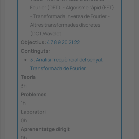
Fourier (DFT). - Algorisme ràpid (FFT).
- Transformada Inversa de Fourier -
Altres transformades discretes
(DCT,Wavelet
Objectius:
4
7
8
9
20
21
22
Continguts:
3 . Analisi freqüèncial del senyal.
Transformada de Fourier
Teoria
3h
Problemes
1h
Laboratori
0h
Aprenentatge dirigit
0h