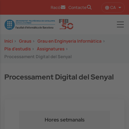
Vés al contingut
CA
Racó
Contacte
Llist
Image
Inici
>
Graus
>
Grau en Enginyeria Informàtica
>
Pla d'estudis
>
Assignatures
>
Processament Digital del Senyal
Processament Digital del Senyal
Hores setmanals