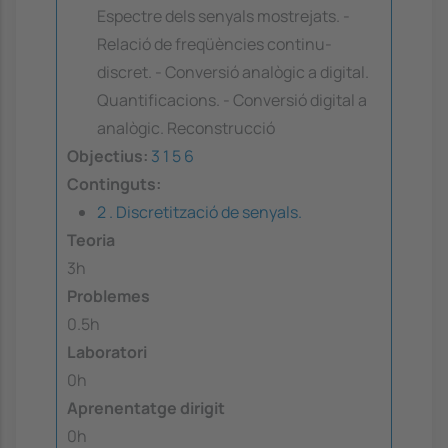
Espectre dels senyals mostrejats. -
Relació de freqüències continu-
discret. - Conversió analògic a digital.
Quantificacions. - Conversió digital a
analògic. Reconstrucció
Objectius:
3
1
5
6
Continguts:
2 . Discretització de senyals.
Teoria
3h
Problemes
0.5h
Laboratori
0h
Aprenentatge dirigit
0h