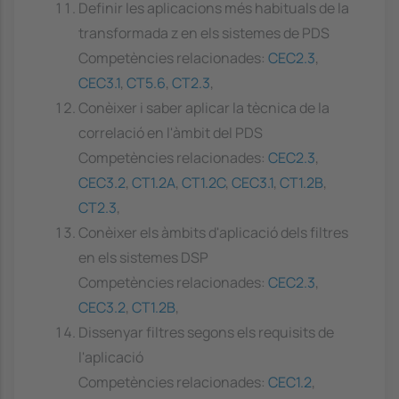
Definir les aplicacions més habituals de la
transformada z en els sistemes de PDS
Competències relacionades:
CEC2.3
,
CEC3.1
,
CT5.6
,
CT2.3
,
Conèixer i saber aplicar la tècnica de la
correlació en l'àmbit del PDS
Competències relacionades:
CEC2.3
,
CEC3.2
,
CT1.2A
,
CT1.2C
,
CEC3.1
,
CT1.2B
,
CT2.3
,
Conèixer els àmbits d'aplicació dels filtres
en els sistemes DSP
Competències relacionades:
CEC2.3
,
CEC3.2
,
CT1.2B
,
Dissenyar filtres segons els requisits de
l'aplicació
Competències relacionades:
CEC1.2
,