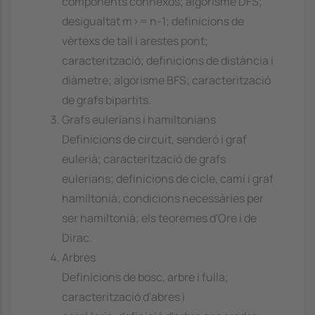
components connexos; algorisme DFS;
desigualtat m>= n-1; definicions de
vèrtexs de tall i arestes pont;
caracterització; definicions de distància i
diàmetre; algorisme BFS; caracterització
de grafs bipartits.
Grafs eulerians i hamiltonians
Definicions de circuit, senderó i graf
eulerià; caracterització de grafs
eulerians; definicions de cicle, camí i graf
hamiltonià; condicions necessàries per
ser hamiltonià; els teoremes d'Ore i de
Dirac.
Arbres
Definicions de bosc, arbre i fulla;
caracterització d'abres i