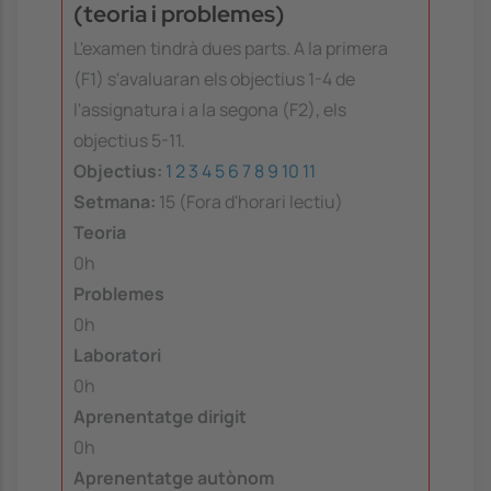
(teoria i problemes)
L'examen tindrà dues parts. A la primera
(F1) s'avaluaran els objectius 1-4 de
l'assignatura i a la segona (F2), els
objectius 5-11.
Objectius:
1
2
3
4
5
6
7
8
9
10
11
Setmana:
15 (Fora d'horari lectiu)
Teoria
0h
Problemes
0h
Laboratori
0h
Aprenentatge dirigit
0h
Aprenentatge autònom