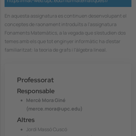
https://mat-web.upc.edu/fib/matematiques1/
En aquesta assignatura es continuen desenvolupant el
conceptes de raonament introduïts a l'assignatura
Fonaments Matemàtics, a la vegada que s'estudien dos
temes amb els que tot enginyer informàtic ha d'estar
familiaritzat: la teoria de grafs i l'àlgebra lineal.
Professorat
Responsable
Mercè Mora Giné
(merce.mora@upc.edu)
Altres
Jordi Massó Cuscó