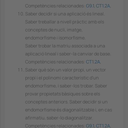
Competències relacionades:
G9.1
,
CT1.2A
,
Saber decidir si una aplicació és lineal.
Saber treballar a nivell pràctic amb els
conceptes de nucli, imatge,
endomorfisme i isomorfisme.
Saber trobar la matriu associada a una
aplicació lineal i saber-la canviar de base.
Competències relacionades:
CT1.2A
,
Saber què són un valor propi, un vector
propi i el polinomi característic d'un
endomorfisme, i saber-los trobar. Saber
provar propietats bàsiques sobre els
conceptes anteriors. Saber decidir si un
endomorfisme és diagonalitzable i, en cas
afirmatiu, saber-lo diagonalitzar.
Competències relacionades:
G9.1
,
CT1.2A
,