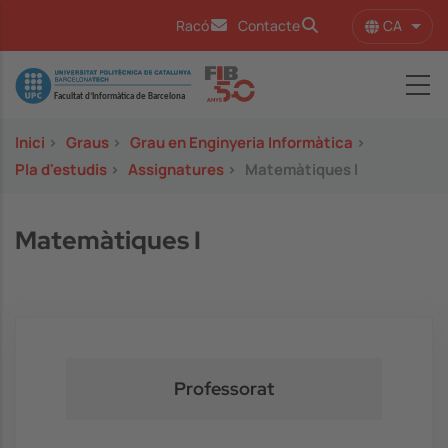
Vés al contingut
CA
Racó
Contacte
Llist
Image
Inici
>
Graus
>
Grau en Enginyeria Informàtica
>
Pla d'estudis
>
Assignatures
>
Matemàtiques I
Matemàtiques I
Professorat