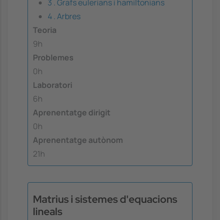
3 . Grafs eulerians i hamiltonians
4 . Arbres
Teoria
9h
Problemes
0h
Laboratori
6h
Aprenentatge dirigit
0h
Aprenentatge autònom
21h
Matrius i sistemes d'equacions
lineals