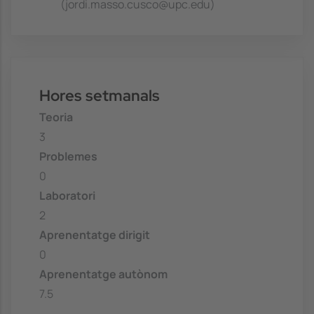
(jordi.masso.cusco@upc.edu)
Hores setmanals
Teoria
3
Problemes
0
Laboratori
2
Aprenentatge dirigit
0
Aprenentatge autònom
7.5