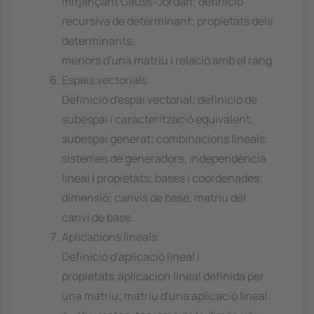
mitjançant Gauss-Jordan; definició
recursiva de determinant; propietats dels
determinants;
menors d'una matriu i relació amb el rang.
Espais vectorials
Definició d'espai vectorial; definició de
subespai i caracterització equivalent;
subespai generat; combinacions lineals;
sistemes de generadors; independència
lineal i propietats; bases i coordenades;
dimensió; canvis de base, matriu del
canvi de base.
Aplicacions lineals
Definició d'aplicació lineal i
propietats;aplicacion lineal definida per
una matriu; matriu d'una aplicació lineal;