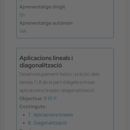
Aprenentatge dirigit
0h
Aprenentatge autònom
14h
Aplicacions lineals i
diagonalització
Desenvolupament teòric i pràctic dels
temes 7 i 8 de la part d'àlgebra lineal:
aplicacions lineals i diagonalització.
Objectius:
9
10
11
Continguts:
7 . Aplicacions lineals
8 . Diagonalització