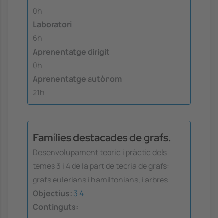
0h
Laboratori
6h
Aprenentatge dirigit
0h
Aprenentatge autònom
21h
Famílies destacades de grafs.
Desenvolupament teòric i pràctic dels
temes 3 i 4 de la part de teoria de grafs:
grafs eulerians i hamiltonians, i arbres.
Objectius:
3
4
Continguts: