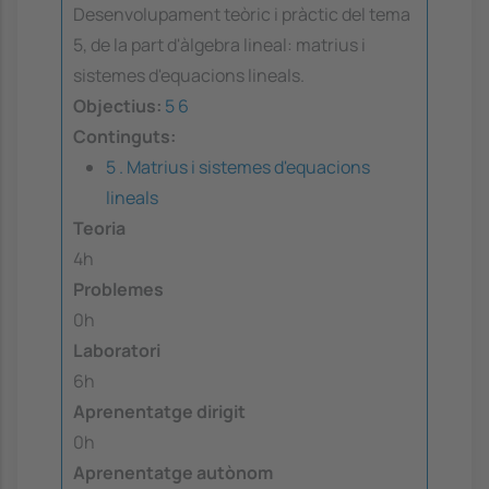
Desenvolupament teòric i pràctic del tema
5, de la part d'àlgebra lineal: matrius i
sistemes d'equacions lineals.
Objectius:
5
6
Continguts:
5 . Matrius i sistemes d'equacions
lineals
Teoria
4h
Problemes
0h
Laboratori
6h
Aprenentatge dirigit
0h
Aprenentatge autònom