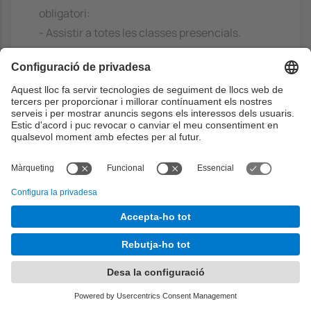
obligatori:
- Assistir a totes les classes presencials.
- Fer els exercicis o activitats que demani el
professorat del curs.
Preinscripció i admissió.
El procés d'inscripció es publicarà al racó.
L'admissió i no assistència al curs pot
comportar no ser admès en pròximes
edicions.
Avaluació.
El resultat de l'avaluació del curs intensiu serà
Apte o No apte. La nota definitiva de
l'assignatura serà:
Nota definitiva = 5, si la nota de l' intensiu és