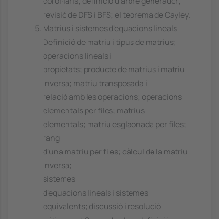
corol·laris; definició d'arbre generador;
revisió de DFS i BFS; el teorema de Cayley.
Matrius i sistemes d'equacions lineals
Definició de matriu i tipus de matrius;
operacions lineals i
propietats; producte de matrius i matriu
inversa; matriu transposada i
relació amb les operacions; operacions
elementals per files; matrius
elementals; matriu esglaonada per files;
rang
d'una matriu per files; càlcul de la matriu
inversa;
sistemes
d'equacions lineals i sistemes
equivalents; discussió i resolució