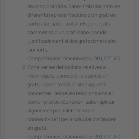
de relació binària. Saber treballar amb les
diferents representacions d'un graf; en
particular, saber trobar els principals
paràmetres d'un graf i saber decidir
justificadament si dos grafs donats són
isomorfs.
Competències relacionades:
G9.1
,
CT1.2C
,
Conèixer les definicions relatives a
recorreguts, connexió i distància en
grafs, i saber treballar amb aquests
conceptes i les seves relacions a nivell
teòric i pràctic. Conèixer i saber aplicar
algorismes per a determinar la
connectivitat i per a calcular distàncies
en grafs.
Competències relacionades:
G9.1
,
CT1.2C
,