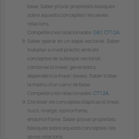
base. Saber provar propietats bàsiques
sobre aquests conceptes i les seves
relacions.
Competències relacionades:
G9.1
,
CT1.2A
,
Saber operar en un espai vectorial. Saber
treballar a nivell pràctic amb els
conceptes de subespai vectorial,
combinació lineal, generadors,
dependència lineal i bases. Saber trobar
la matriu d'un canvi de base.
Competències relacionades:
CT1.2A
,
Conèixer els conceptes d'aplicació lineal,
nucli, imatge, isomorfisme,
endomorfisme. Saber provar propietats
bàsiques sobre aquests conceptes i les
seves relacions.