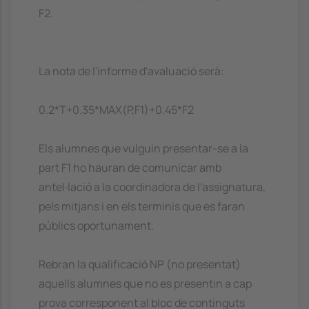
F2.
La nota de l'informe d'avaluació serà:
0.2*T+0.35*MAX(P,F1)+0.45*F2
Els alumnes que vulguin presentar-se a la
part F1 ho hauran de comunicar amb
antel·lació a la coordinadora de l'assignatura,
pels mitjans i en els terminis que es faran
públics oportunament.
Rebran la qualificació NP (no presentat)
aquells alumnes que no es presentin a cap
prova corresponent al bloc de continguts