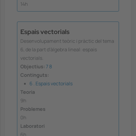
14h
Espais vectorials
Desenvolupament teòric i pràctic del tema
6, de la part d'àlgebra lineal: espais
vectorials.
Objectius:
7
8
Continguts:
6 . Espais vectorials
Teoria
9h
Problemes
0h
Laboratori
6h