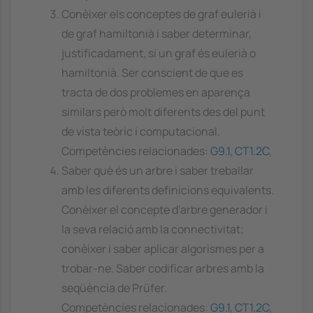
Conèixer els conceptes de graf eulerià i
de graf hamiltonià i saber determinar,
justificadament, si un graf és eulerià o
hamiltonià. Ser conscient de que es
tracta de dos problemes en aparença
similars però molt diferents des del punt
de vista teòric i computacional.
Competències relacionades:
G9.1
,
CT1.2C
,
Saber què és un arbre i saber treballar
amb les diferents definicions equivalents.
Conèixer el concepte d'arbre generador i
la seva relació amb la connectivitat;
conèixer i saber aplicar algorismes per a
trobar-ne. Saber codificar arbres amb la
seqüència de Prüfer.
Competències relacionades:
G9.1
,
CT1.2C
,