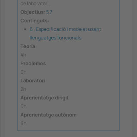
de laboratori.
Objectius:
5
7
Continguts:
6 . Especificació i modelat usant
llenguatges funcionals
Teoria
4h
Problemes
0h
Laboratori
2h
Aprenentatge dirigit
0h
Aprenentatge autònom
6h