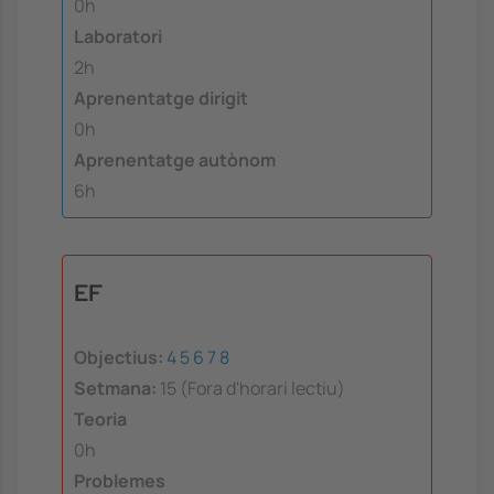
0h
Laboratori
2h
Aprenentatge dirigit
0h
Aprenentatge autònom
6h
EF
Objectius:
4
5
6
7
8
Setmana:
15 (Fora d'horari lectiu)
Teoria
0h
Problemes