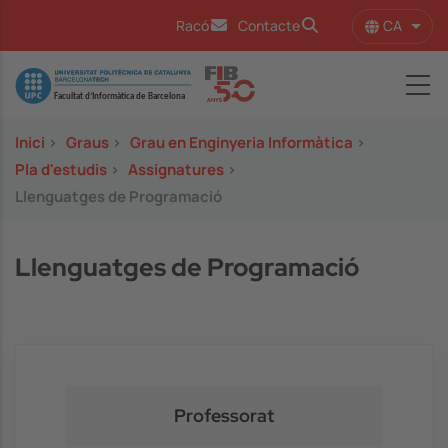
Vés al contingut
CA
Racó
Contacte
Llist
Image
Inici
>
Graus
>
Grau en Enginyeria Informàtica
>
Pla d'estudis
>
Assignatures
>
Llenguatges de Programació
Llenguatges de Programació
Professorat