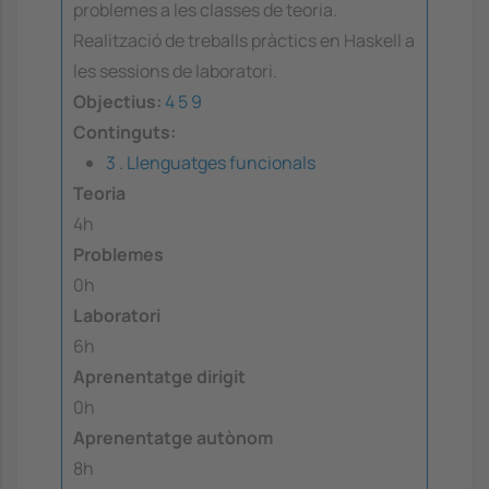
problemes a les classes de teoria.
Realització de treballs pràctics en Haskell a
les sessions de laboratori.
Objectius:
4
5
9
Continguts:
3 . Llenguatges funcionals
Teoria
4h
Problemes
0h
Laboratori
6h
Aprenentatge dirigit
0h
Aprenentatge autònom
8h