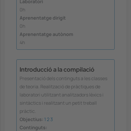
Laboratori
0h
Aprenentatge dirigit
0h
Aprenentatge autònom
4h
Introducció a la compilació
Presentació dels continguts a les classes
de teoria. Realització de pràctiques de
laboratori utilitzant analitzadors lèxics i
sintàctics i realitzant un petit treball
pràctic.
Objectius:
1
2
3
Continguts: