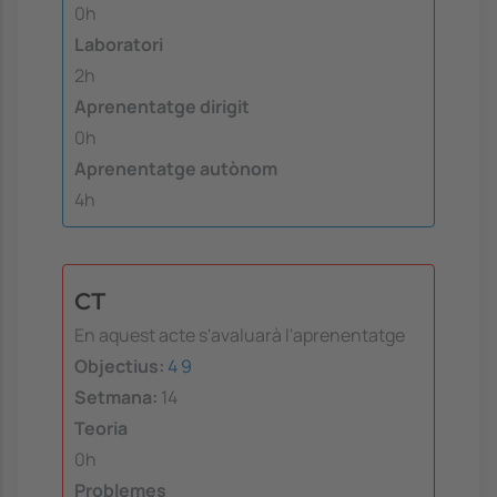
0h
Laboratori
2h
Aprenentatge dirigit
0h
Aprenentatge autònom
4h
CT
En aquest acte s'avaluarà l'aprenentatge
Objectius:
4
9
Setmana:
14
Teoria
0h
Problemes