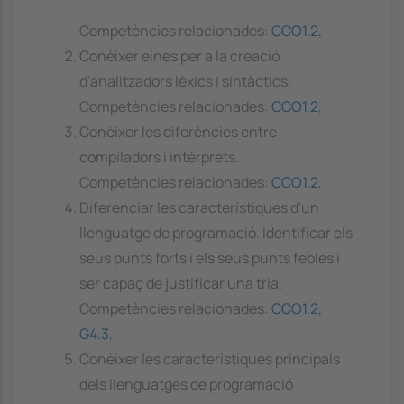
Competències relacionades:
CCO1.2
,
Conèixer eines per a la creació
d'analitzadors lèxics i sintàctics.
Competències relacionades:
CCO1.2
,
Conèixer les diferències entre
compiladors i intèrprets.
Competències relacionades:
CCO1.2
,
Diferenciar les característiques d'un
llenguatge de programació. Identificar els
seus punts forts i els seus punts febles i
ser capaç de justificar una tria.
Competències relacionades:
CCO1.2
,
G4.3
,
Conèixer les característiques principals
dels llenguatges de programació