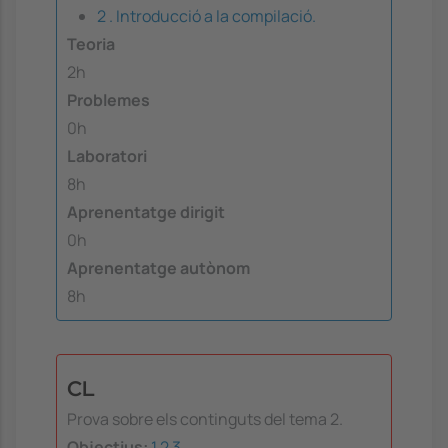
2 . Introducció a la compilació.
Teoria
2h
Problemes
0h
Laboratori
8h
Aprenentatge dirigit
0h
Aprenentatge autònom
8h
CL
Prova sobre els continguts del tema 2.
Objectius:
1
2
3