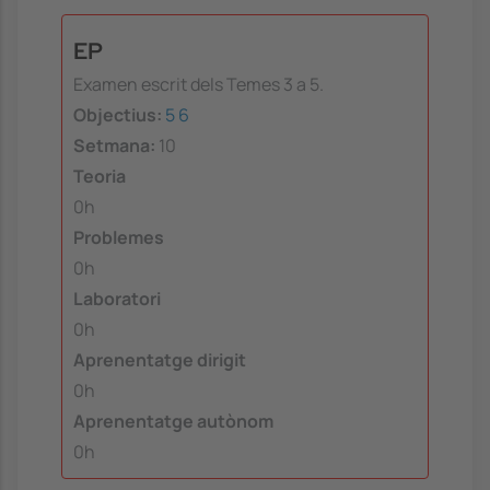
EP
Examen escrit dels Temes 3 a 5.
Objectius:
5
6
Setmana:
10
Teoria
0h
Problemes
0h
Laboratori
0h
Aprenentatge dirigit
0h
Aprenentatge autònom
0h