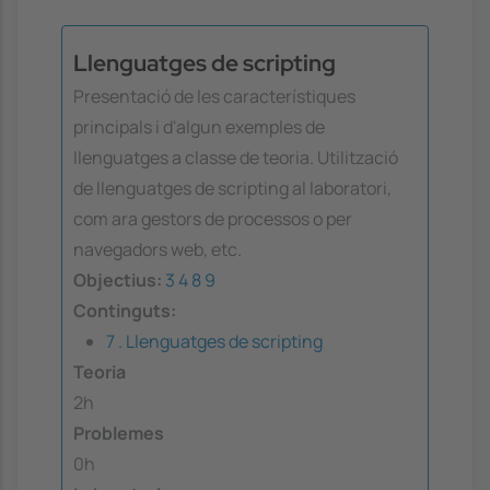
Llenguatges de scripting
Presentació de les característiques
principals i d'algun exemples de
llenguatges a classe de teoria. Utilització
de llenguatges de scripting al laboratori,
com ara gestors de processos o per
navegadors web, etc.
Objectius:
3
4
8
9
Continguts:
7 . Llenguatges de scripting
Teoria
2h
Problemes
0h