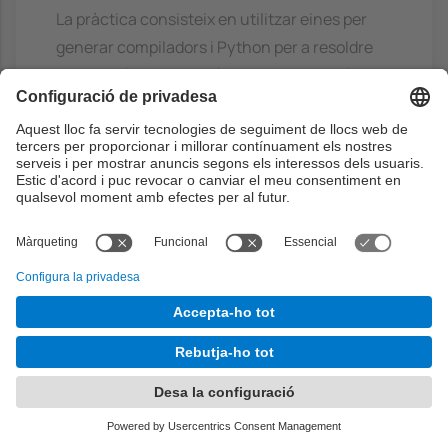
La pràctica consisteix en utilitzar eines per
generar compiladors i Python per a resoldre
un cas pràctic. S'haurà de preparar un vídeo i
un document escrit sobre les propietats d'un
llenguatge de programació. Les qualificacions
de les competències transversals s'obtenen
de la pràctica.
Bibliografia
Bàsic
Compiler design
- Wilhelm, R.; Maurer, D,
Addison-Wesley, 1995. ISBN: 978-
0201422900