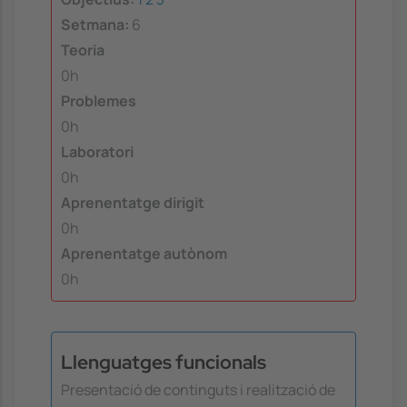
Setmana:
6
Teoria
0h
Problemes
0h
Laboratori
0h
Aprenentatge dirigit
0h
Aprenentatge autònom
0h
Llenguatges funcionals
Presentació de continguts i realització de