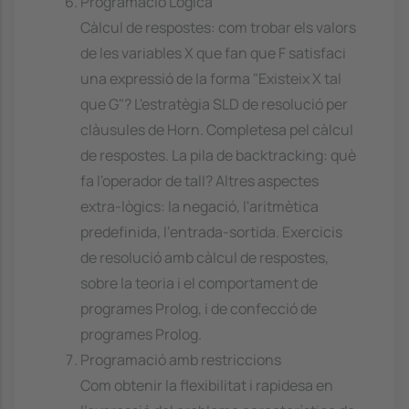
Programació Lògica
Càlcul de respostes: com trobar els valors
de les variables X que fan que F satisfaci
una expressió de la forma "Existeix X tal
que G"? L'estratègia SLD de resolució per
clàusules de Horn. Completesa pel càlcul
de respostes. La pila de backtracking: què
fa l'operador de tall? Altres aspectes
extra-lògics: la negació, l'aritmètica
predefinida, l'entrada-sortida. Exercicis
de resolució amb càlcul de respostes,
sobre la teoria i el comportament de
programes Prolog, i de confecció de
programes Prolog.
Programació amb restriccions
Com obtenir la flexibilitat i rapidesa en