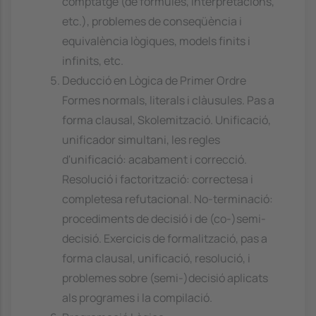
comptatge (de fórmules, interpretacions,
etc.), problemes de conseqüència i
equivalència lògiques, models finits i
infinits, etc.
Deducció en Lògica de Primer Ordre
Formes normals, literals i clàusules. Pas a
forma clausal, Skolemització. Unificació,
unificador simultani, les regles
d'unificació: acabament i correcció.
Resolució i factorització: correctesa i
completesa refutacional. No-terminació:
procediments de decisió i de (co-)semi-
decisió. Exercicis de formalització, pas a
forma clausal, unificació, resolució, i
problemes sobre (semi-)decisió aplicats
als programes i la compilació.