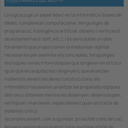
https://www.cs.upc.edu/~li
La lògica juga un paper bàsic en la informàtica (bases de
dades, complexitat computacional, llenguatges de
programació, intelligència artificial, disseny i verificació
de sistemes hard i soft, etc.), i és sens dubte un dels
fonaments que proporcionen la maduresa i agilitat
necessàries per assimilar els conceptes, llenguatges,
tècniques i eines informàtiques que sorgeixin en el futur.
Igual que els arquitectes i enginyers, que analitzen
matemàticament les seves construccions, els
informàtics necessiten analitzar les propietats lògiques
dels seus sistemes mentre els dissenyen, desenvolupen,
verifiquen i mantenen, especialment quan es tracta de
sistemes crítics
(econòmicament, o en suguretat, privacitat o eficiència).
Aquesta assignatura proporciona una base sòlida de