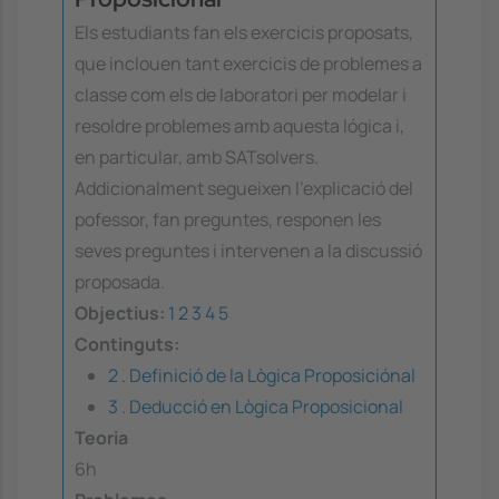
Els estudiants fan els exercicis proposats,
que inclouen tant exercicis de problemes a
classe com els de laboratori per modelar i
resoldre problemes amb aquesta lógica i,
en particular, amb SATsolvers.
Addicionalment segueixen l'explicació del
pofessor, fan preguntes, responen les
seves preguntes i intervenen a la discussió
proposada.
Objectius:
1
2
3
4
5
Continguts:
2 . Definició de la Lògica Proposiciónal
3 . Deducció en Lògica Proposicional
Teoria
6h