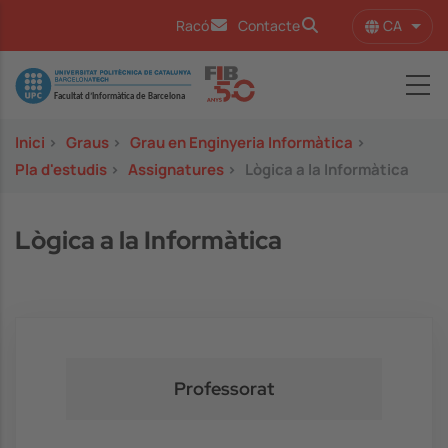
Vés al contingut
CA
Racó
Contacte
Llist
Image
Inici
>
Graus
>
Grau en Enginyeria Informàtica
>
Pla d'estudis
>
Assignatures
>
Lògica a la Informàtica
Lògica a la Informàtica
Professorat