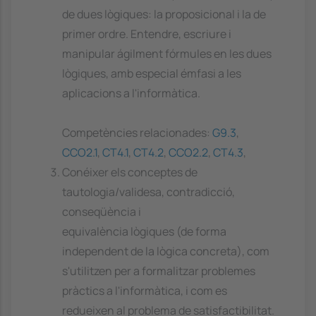
de dues lògiques: la proposicional i la de
primer ordre. Entendre, escriure i
manipular ágilment fórmules en les dues
lògiques, amb especial émfasi a les
aplicacions a l'informàtica.
Competències relacionades:
G9.3
,
CCO2.1
,
CT4.1
,
CT4.2
,
CCO2.2
,
CT4.3
,
Conéixer els conceptes de
tautologia/validesa, contradicció,
conseqüència i
equivalència lògiques (de forma
independent de la lògica concreta), com
s'utilitzen per a formalitzar problemes
pràctics a l'informàtica, i com es
redueixen al problema de satisfactibilitat.