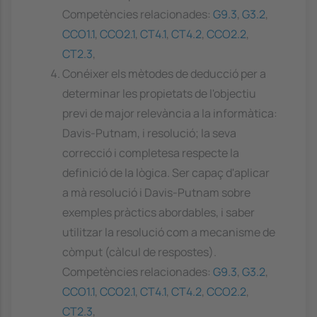
Competències relacionades:
G9.3
,
G3.2
,
CCO1.1
,
CCO2.1
,
CT4.1
,
CT4.2
,
CCO2.2
,
CT2.3
,
Conéixer els mètodes de deducció per a
determinar les propietats de l'objectiu
previ de major relevància a la informàtica:
Davis-Putnam, i resolució; la seva
correcció i completesa respecte la
definició de la lògica. Ser capaç d'aplicar
a mà resolució i Davis-Putnam sobre
exemples pràctics abordables, i saber
utilitzar la resolució com a mecanisme de
còmput (càlcul de respostes).
Competències relacionades:
G9.3
,
G3.2
,
CCO1.1
,
CCO2.1
,
CT4.1
,
CT4.2
,
CCO2.2
,
CT2.3
,