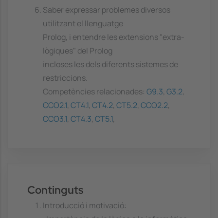
Saber expressar problemes diversos
utilitzant el llenguatge
Prolog, i entendre les extensions "extra-
lògiques" del Prolog
incloses les dels diferents sistemes de
restriccions.
Competències relacionades:
G9.3
,
G3.2
,
CCO2.1
,
CT4.1
,
CT4.2
,
CT5.2
,
CCO2.2
,
CCO3.1
,
CT4.3
,
CT5.1
,
Continguts
Introducció i motivació: