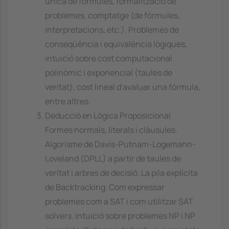
única de fórmules, formalització de
problemes, comptatge (de fórmules,
interpretacions, etc.). Problemes de
conseqüència i equivalència lògiques,
intuició sobre cost computacional
polinòmic i exponencial (taules de
veritat), cost lineal d'avaluar una fórmula,
entre altres.
Deducció en Lògica Proposicional
Formes normals, literals i clàusules.
Algorisme de Davis-Putnam-Logemann-
Loveland (DPLL) a partir de taules de
veritat i arbres de decisió. La pila explícita
de Backtracking. Com expressar
problemes com a SAT i com utilitzar SAT
solvers. Intuició sobre problemes NP i NP