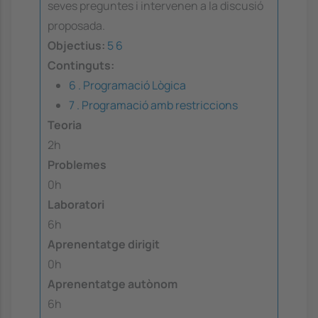
seves preguntes i intervenen a la discusió
proposada.
Objectius:
5
6
Continguts:
6 . Programació Lògica
7 . Programació amb restriccions
Teoria
2h
Problemes
0h
Laboratori
6h
Aprenentatge dirigit
0h
Aprenentatge autònom
6h