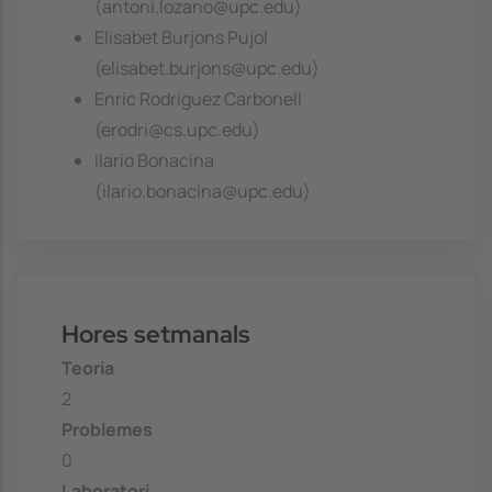
(antoni.lozano@upc.edu)
Elisabet Burjons Pujol
(elisabet.burjons@upc.edu)
Enric Rodriguez Carbonell
(erodri@cs.upc.edu)
Ilario Bonacina
(ilario.bonacina@upc.edu)
Hores setmanals
Teoria
2
Problemes
0
Laboratori