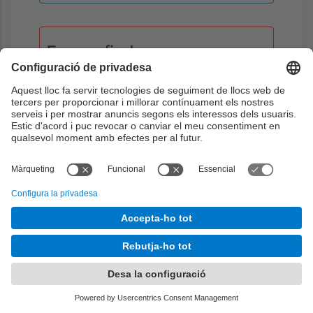
Examen final
Examen escrit, amb dos parts, sobre les
dues meitats de la materia de teoria.
Objectius:
1
2
3
4
5
6
Setmana:
15 (Fora d'horari lectiu)
Teoria
0h
Problemes
0h
Laboratori
0h
Aprenentatge dirigit
0h
Aprenentatge autònom