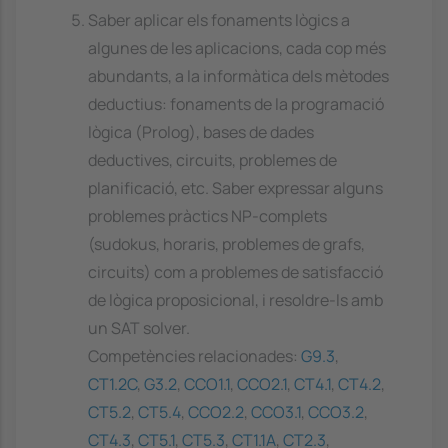
Saber aplicar els fonaments lògics a
algunes de les aplicacions, cada cop més
abundants, a la informàtica dels mètodes
deductius: fonaments de la programació
lògica (Prolog), bases de dades
deductives, circuits, problemes de
planificació, etc. Saber expressar alguns
problemes pràctics NP-complets
(sudokus, horaris, problemes de grafs,
circuits) com a problemes de satisfacció
de lògica proposicional, i resoldre-ls amb
un SAT solver.
Competències relacionades:
G9.3
,
CT1.2C
,
G3.2
,
CCO1.1
,
CCO2.1
,
CT4.1
,
CT4.2
,
CT5.2
,
CT5.4
,
CCO2.2
,
CCO3.1
,
CCO3.2
,
CT4.3
,
CT5.1
,
CT5.3
,
CT1.1A
,
CT2.3
,