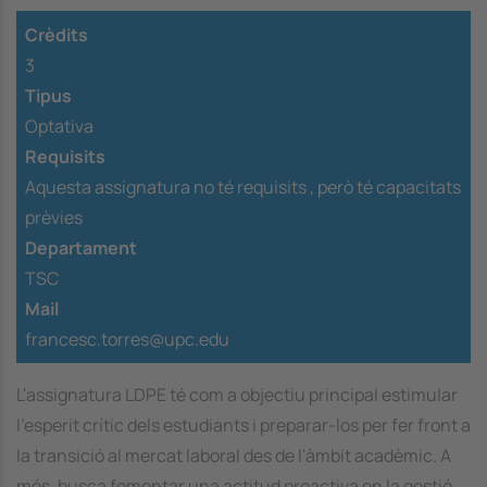
Crèdits
3
Tipus
Optativa
Requisits
Aquesta assignatura no té requisits ,
però té capacitats
prèvies
Departament
TSC
Mail
francesc.torres@upc.edu
L'assignatura LDPE té com a objectiu principal estimular
l'esperit crític dels estudiants i preparar-los per fer front a
la transició al mercat laboral des de l'àmbit acadèmic. A
més, busca fomentar una actitud proactiva en la gestió