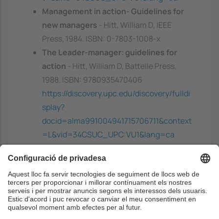
Management in action- Guidelines for
new managers
- Hitt, William D, IEEE
Press, 1984. ISBN: 0-7803-1008-x
The Leader-manager: guidelines for
action
- Hitt, William D, Battelle Press,
1988. ISBN: 9780935470406
https://discovery.upc.edu/discovery/fulldi
splay?
docid=alma991004941715706711&context
=L&vid=34CSUC_UPC:VU1&lang=ca
Capabilities of Effective Engineering
Leaders
- Gordon, Bernard M, MIT
Engineering Leadership Program, 2021.