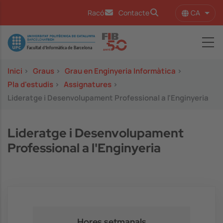
Vés al contingut
CA
Racó
Contacte
Llist
Image
Inici
>
Graus
>
Grau en Enginyeria Informàtica
>
Pla d'estudis
>
Assignatures
>
Lideratge i Desenvolupament Professional a l'Enginyeria
Lideratge i Desenvolupament
Professional a l'Enginyeria
Hores setmanals