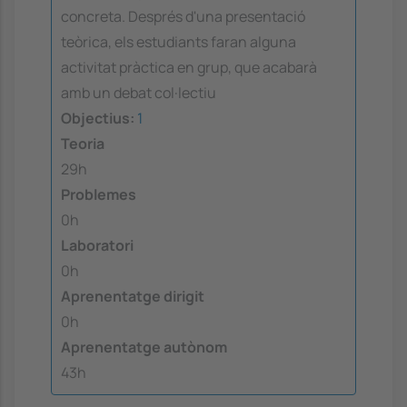
concreta. Després d'una presentació
teòrica, els estudiants faran alguna
activitat pràctica en grup, que acabarà
amb un debat col·lectiu
Objectius:
1
Teoria
29h
Problemes
0h
Laboratori
0h
Aprenentatge dirigit
0h
Aprenentatge autònom
43h