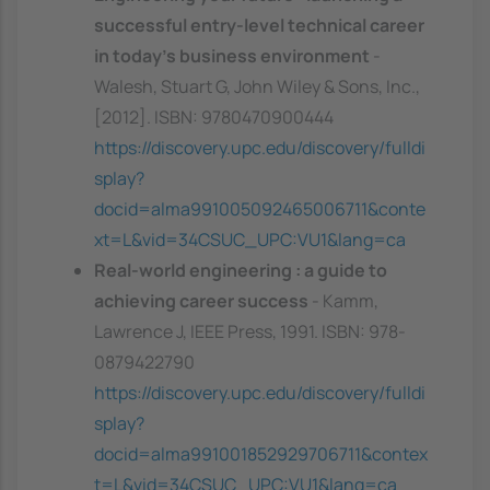
successful entry-level technical career
in today's business environment
-
Walesh, Stuart G, John Wiley & Sons, Inc.,
[2012]. ISBN: 9780470900444
https://discovery.upc.edu/discovery/fulldi
splay?
docid=alma991005092465006711&conte
xt=L&vid=34CSUC_UPC:VU1&lang=ca
Real-world engineering : a guide to
achieving career success
- Kamm,
Lawrence J, IEEE Press, 1991. ISBN: 978-
0879422790
https://discovery.upc.edu/discovery/fulldi
splay?
docid=alma991001852929706711&contex
t=L&vid=34CSUC_UPC:VU1&lang=ca