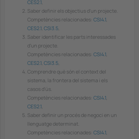
CES2.1
,
Saber definir els objectius d'un projecte.
Competències relacionades:
CSI4.1
,
CES2.1
,
CSI3.5
,
Saber identificar les parts interessades
d'un projecte.
Competències relacionades:
CSI4.1
,
CES2.1
,
CSI3.5
,
Comprendre què són el context del
sistema, la frontera del sistema i els
casos d'ús.
Competències relacionades:
CSI4.1
,
CES2.1
,
Saber definir un procés de negoci en un
llenguatge determinat.
Competències relacionades:
CSI4.1
,