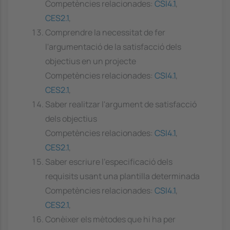
Competències relacionades:
CSI4.1
,
CES2.1
,
Comprendre la necessitat de fer
l'argumentació de la satisfacció dels
objectius en un projecte
Competències relacionades:
CSI4.1
,
CES2.1
,
Saber realitzar l'argument de satisfacció
dels objectius
Competències relacionades:
CSI4.1
,
CES2.1
,
Saber escriure l'especificació dels
requisits usant una plantilla determinada
Competències relacionades:
CSI4.1
,
CES2.1
,
Conèixer els mètodes que hi ha per