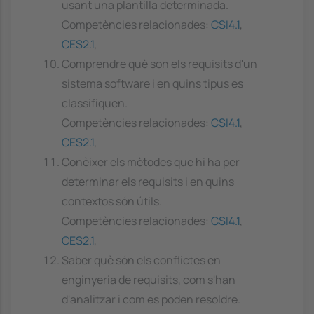
usant una plantilla determinada.
Competències relacionades:
CSI4.1
,
CES2.1
,
Comprendre què son els requisits d'un
sistema software i en quins tipus es
classifiquen.
Competències relacionades:
CSI4.1
,
CES2.1
,
Conèixer els mètodes que hi ha per
determinar els requisits i en quins
contextos són útils.
Competències relacionades:
CSI4.1
,
CES2.1
,
Saber què són els conflictes en
enginyeria de requisits, com s'han
d'analitzar i com es poden resoldre.