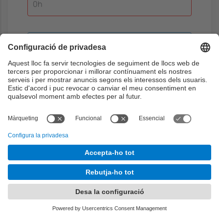
0h
Determinació de requisits
1) Participar activament en una classe de
teoria, on s'explica quins són els mètodes
principals per a determinar els requisits i
quan es poden aplicar (2 hores). (2)
Durant la setmana, l'estudiant realitza un
exercici sobre casos d'ús i el presenta via
Atenea (2 hores) (3) Realitzar la tasca
encomanada pel grup, que tractarà dels
requisits funcioanls i dels casos d'ús (3,5
hores). (4) Participar activament en la
reunió del grup, que es centrarà en els
requisits funcionals i casos d'ús (2 hores).