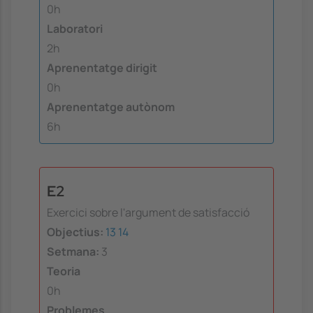
0h
Laboratori
2h
Aprenentatge dirigit
0h
Aprenentatge autònom
6h
E2
Exercici sobre l'argument de satisfacció
Objectius:
13
14
Setmana:
3
Teoria
0h
Problemes