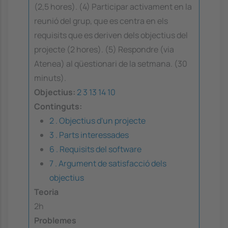
(2,5 hores). (4) Participar activament en la
reunió del grup, que es centra en els
requisits que es deriven dels objectius del
projecte (2 hores). (5) Respondre (via
Atenea) al qüestionari de la setmana. (30
minuts).
Objectius:
2
3
13
14
10
Continguts:
2 . Objectius d'un projecte
3 . Parts interessades
6 . Requisits del software
7 . Argument de satisfacció dels
objectius
Teoria
2h
Problemes