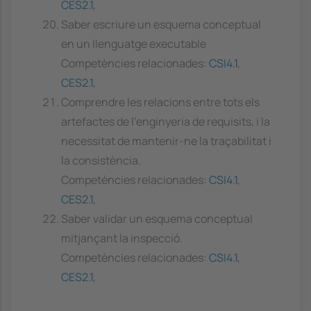
CES2.1
,
Saber escriure un esquema conceptual
en un llenguatge executable
Competències relacionades:
CSI4.1
,
CES2.1
,
Comprendre les relacions entre tots els
artefactes de l'enginyeria de requisits, i la
necessitat de mantenir-ne la traçabilitat i
la consistència.
Competències relacionades:
CSI4.1
,
CES2.1
,
Saber validar un esquema conceptual
mitjançant la inspecció.
Competències relacionades:
CSI4.1
,
CES2.1
,