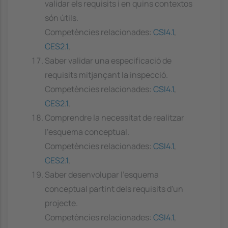
validar els requisits i en quins contextos
són útils.
Competències relacionades:
CSI4.1
,
CES2.1
,
Saber validar una especificació de
requisits mitjançant la inspecció.
Competències relacionades:
CSI4.1
,
CES2.1
,
Comprendre la necessitat de realitzar
l'esquema conceptual.
Competències relacionades:
CSI4.1
,
CES2.1
,
Saber desenvolupar l'esquema
conceptual partint dels requisits d'un
projecte.
Competències relacionades:
CSI4.1
,