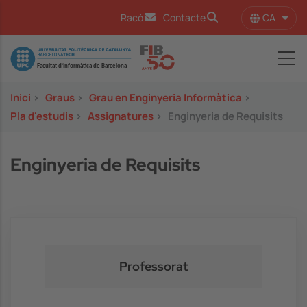
Vés al contingut
CA
Racó
Contacte
Llist
Image
Inici
>
Graus
>
Grau en Enginyeria Informàtica
>
Pla d'estudis
>
Assignatures
>
Enginyeria de Requisits
Enginyeria de Requisits
Professorat