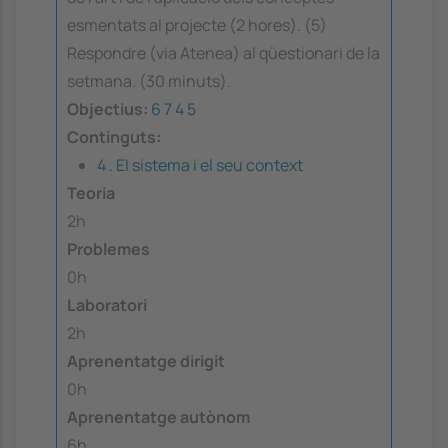
esmentats al projecte (2 hores). (5)
Respondre (via Atenea) al qüestionari de la
setmana. (30 minuts).
Objectius:
6
7
4
5
Continguts:
4 . El sistema i el seu context
Teoria
2h
Problemes
0h
Laboratori
2h
Aprenentatge dirigit
0h
Aprenentatge autònom
6h