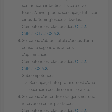
semàntica, sintàctica i física a nivell
teòric. A nivell pràctic ser capaç d'utilitzar
eines de 'tuning' especialitzades.
Competències relacionades:
CT2.2
,
CSI4.3
,
CT7.2
,
CSI4.2
,
Ser capaç d'obtenir el pla d'accés d'una
consulta segons uns criteris
d'optimització.
Competències relacionades:
CT2.2
,
CSI4.3
,
CSI4.2
,
Subcompetences
Ser capaç d'interpretar el cost d'una
operació i decidir com millorar-lo.
Ser capaç d'entendre els algorismes que
intervenen en un pla d'accés.
Competències relacionades:
CT2.2
,