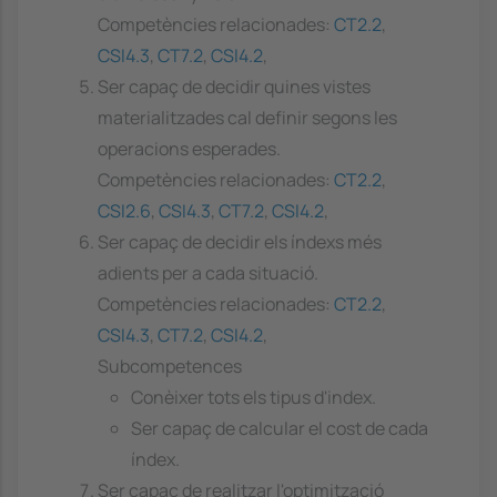
Competències relacionades:
CT2.2
,
CSI4.3
,
CT7.2
,
CSI4.2
,
Ser capaç de decidir quines vistes
materialitzades cal definir segons les
operacions esperades.
Competències relacionades:
CT2.2
,
CSI2.6
,
CSI4.3
,
CT7.2
,
CSI4.2
,
Ser capaç de decidir els índexs més
adients per a cada situació.
Competències relacionades:
CT2.2
,
CSI4.3
,
CT7.2
,
CSI4.2
,
Subcompetences
Conèixer tots els tipus d'index.
Ser capaç de calcular el cost de cada
índex.
Ser capaç de realitzar l'optimització