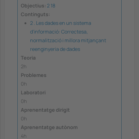
Objectius:
2
18
Continguts:
2 . Les dades en un sistema
d'informació: Correctesa,
normalització i millora mitjançant
reenginyeria de dades
Teoria
2h
Problemes
0h
Laboratori
0h
Aprenentatge dirigit
0h
Aprenentatge autònom
4h