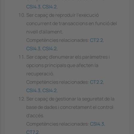
CSI4.3
,
CSI4.2
,
Ser capaç de reproduir l'execució
concurrent de transaccions en funció del
nivell d'aïlament.
Competències relacionades:
CT2.2
,
CSI4.3
,
CSI4.2
,
Ser capaç d'enumerar els paràmetres i
opcions principals que afecten la
recuperació.
Competències relacionades:
CT2.2
,
CSI4.3
,
CSI4.2
,
Ser capaç de gestionar la seguretat de la
base de dades i concretament el control
d'accés.
Competències relacionades:
CSI4.3
,
CT7.2
,