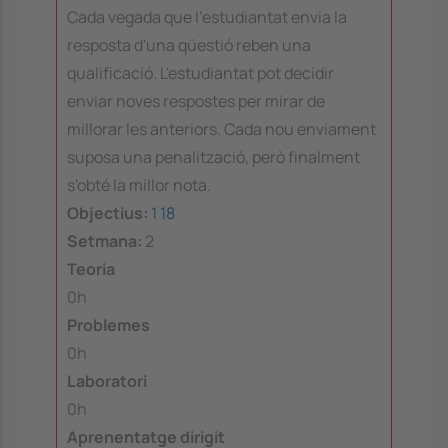
Cada vegada que l'estudiantat envia la
resposta d'una qüestió reben una
qualificació. L'estudiantat pot decidir
enviar noves respostes per mirar de
millorar les anteriors. Cada nou enviament
suposa una penalització, però finalment
s'obté la millor nota.
Objectius:
1
18
Setmana:
2
Teoria
0h
Problemes
0h
Laboratori
0h
Aprenentatge dirigit