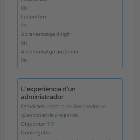
0h
Laboratori
2h
Aprenentatge dirigit
0h
Aprenentatge autònom
0h
L'experiència d'un
administrador
Estudi dels continguts. Respondre un
qüestionari de preguntes.
Objectius:
1
17
Continguts: