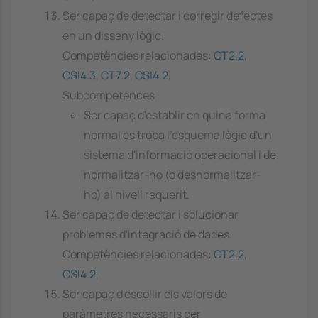
Ser capaç de detectar i corregir defectes
en un disseny lògic.
Competències relacionades:
CT2.2
,
CSI4.3
,
CT7.2
,
CSI4.2
,
Subcompetences
Ser capaç d'establir en quina forma
normal es troba l'esquema lògic d'un
sistema d'informació operacional i de
normalitzar-ho (o desnormalitzar-
ho) al nivell requerit.
Ser capaç de detectar i solucionar
problemes d'integració de dades.
Competències relacionades:
CT2.2
,
CSI4.2
,
Ser capaç d'escollir els valors de
paràmetres necessaris per