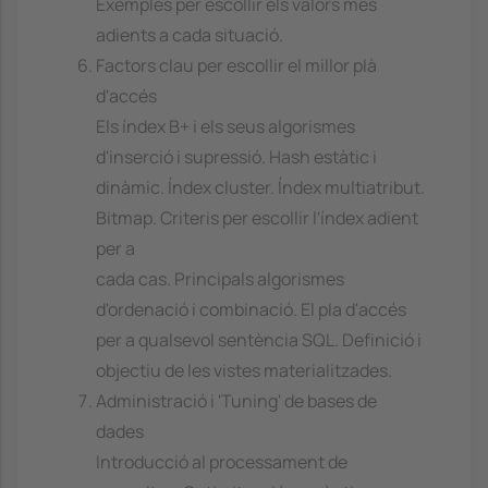
Exemples per escollir els valors més
adients a cada situació.
Factors clau per escollir el millor plà
d'accés
Els índex B+ i els seus algorismes
d'inserció i supressió. Hash estàtic i
dinàmic. Índex cluster. Índex multiatribut.
Bitmap. Criteris per escollir l'índex adient
per a
cada cas. Principals algorismes
d'ordenació i combinació. El pla d'accés
per a qualsevol sentència SQL. Definició i
objectiu de les vistes materialitzades.
Administració i 'Tuning' de bases de
dades
Introducció al processament de