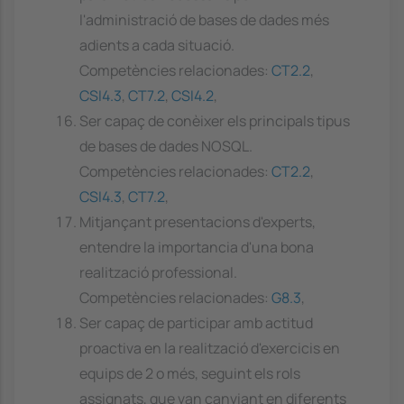
l'administració de bases de dades més
adients a cada situació.
Competències relacionades:
CT2.2
,
CSI4.3
,
CT7.2
,
CSI4.2
,
Ser capaç de conèixer els principals tipus
de bases de dades NOSQL.
Competències relacionades:
CT2.2
,
CSI4.3
,
CT7.2
,
Mitjançant presentacions d'experts,
entendre la importancia d'una bona
realització professional.
Competències relacionades:
G8.3
,
Ser capaç de participar amb actitud
proactiva en la realització d'exercicis en
equips de 2 o més, seguint els rols
assignats, que van canviant en diferents