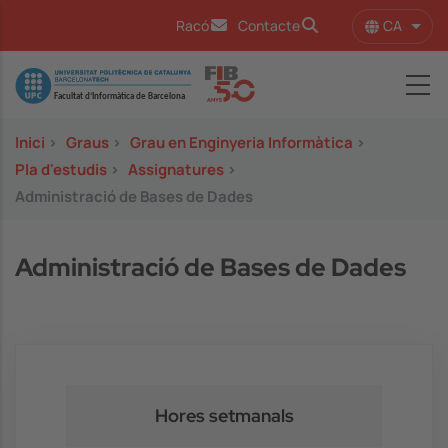
Vés al contingut
CA
Racó
Contacte
Llist
Image
Inici
>
Graus
>
Grau en Enginyeria Informàtica
>
Pla d'estudis
>
Assignatures
>
Administració de Bases de Dades
Administració de Bases de Dades
Hores setmanals