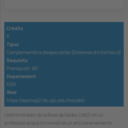
Crèdits
6
Tipus
Complementària d'especialitat (Sistemes d'informació)
Requisits
Prerequisit:
BD
Departament
ESSI
Web
https://learnsql2.fib.upc.edu/moodle/
L'Administrador de la Base de Dades (ABD) és un
professional que no només té un alts coneixements