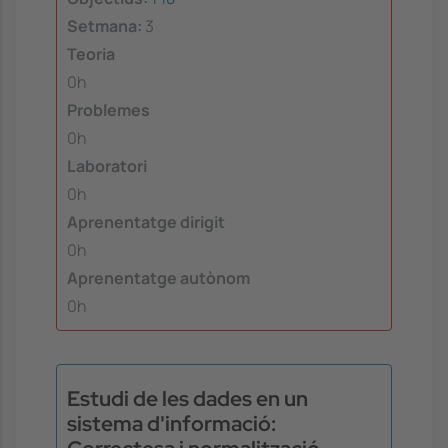
Setmana:
3
Teoria
0h
Problemes
0h
Laboratori
0h
Aprenentatge dirigit
0h
Aprenentatge autònom
0h
Estudi de les dades en un
sistema d'informació: