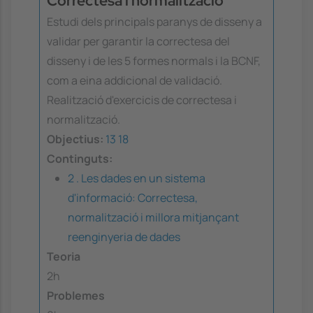
Correctesa i normalització
Estudi dels principals paranys de disseny a
validar per garantir la correctesa del
disseny i de les 5 formes normals i la BCNF,
com a eina addicional de validació.
Realització d'exercicis de correctesa i
normalització.
Objectius:
13
18
Continguts:
2 . Les dades en un sistema
d'informació: Correctesa,
normalització i millora mitjançant
reenginyeria de dades
Teoria
2h
Problemes