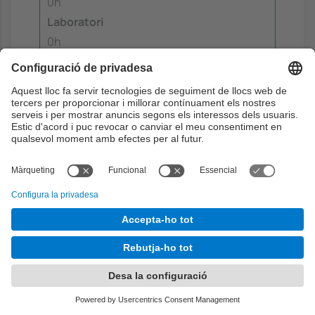
0h
Laboratori
0h
Aprenentatge dirigit
0h
Aprenentatge autònom
4h
Sessió 3: Reenginyeria de bases
de dades
L'estudiantat, per parelles, ha de resoldre
un problema de reenginyeria de dades
utilitzant les eines d'un SGBD.
Objectius:
2
18
Setmana:
4