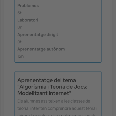
Problemes
6h
Laboratori
0h
Aprenentatge dirigit
0h
Aprenentatge autònom
12h
Aprenentatge del tema
"Algorísmia i Teoria de Jocs:
Modelitzant Internet"
Els alumnes assiteixen a les classes de
teoria, intenten comprendre aquest tema i
miren de resoldre els problemes assignats