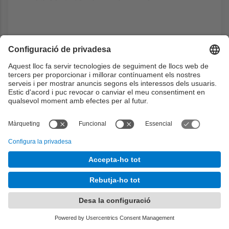
L'estudiant pot no presentar-se a l'examen
final i, en aquest cas, la Nota Final = Nota
Contínua.
Si l'estudiant es presenta a l'examen final i
obté una nota ExF, aleshores
Nota Final = max { ExF, (NotaContínua +
ExF)/2 }
L'avaluació de la competència G7.3 la realitza
el professor individualment per a cada alumne
basant-se en les presentacions públiques i
també per escrit de els temes assignats.