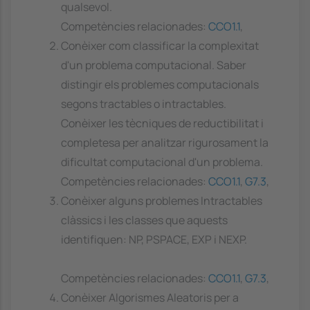
qualsevol.
Competències relacionades:
CCO1.1
,
Conèixer com classificar la complexitat
d'un problema computacional. Saber
distingir els problemes computacionals
segons tractables o intractables.
Conèixer les tècniques de reductibilitat i
completesa per analitzar rigurosament la
dificultat computacional d'un problema.
Competències relacionades:
CCO1.1
,
G7.3
,
Conèixer alguns problemes Intractables
clàssics i les classes que aquests
identifiquen: NP, PSPACE, EXP i NEXP.
Competències relacionades:
CCO1.1
,
G7.3
,
Conèixer Algorismes Aleatoris per a