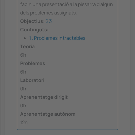
facin una presentació a la pissarra d'algun
dels problemes assignats.
Objectius:
2
3
Continguts:
1 . Problemes Intractables
Teoria
6h
Problemes
6h
Laboratori
0h
Aprenentatge dirigit
0h
Aprenentatge autònom
12h