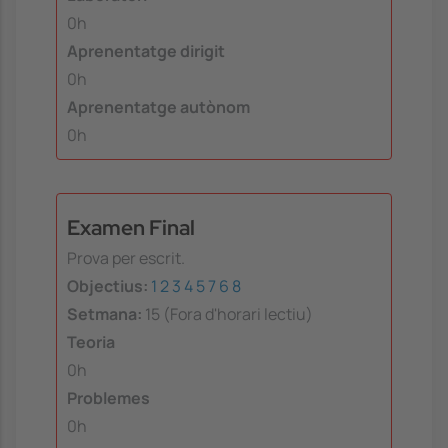
0h
Aprenentatge dirigit
0h
Aprenentatge autònom
0h
Examen Final
Prova per escrit.
Objectius:
1
2
3
4
5
7
6
8
Setmana:
15 (Fora d'horari lectiu)
Teoria
0h
Problemes
0h