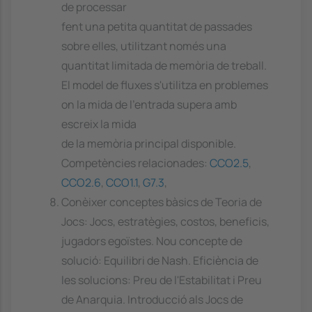
de processar
fent una petita quantitat de passades
sobre elles, utilitzant només una
quantitat limitada de memòria de treball.
El model de fluxes s'utilitza en problemes
on la mida de l'entrada supera amb
escreix la mida
de la memòria principal disponible.
Competències relacionades:
CCO2.5
,
CCO2.6
,
CCO1.1
,
G7.3
,
Conèixer conceptes bàsics de Teoria de
Jocs: Jocs, estratègies, costos, beneficis,
jugadors egoïstes. Nou concepte de
solució: Equilibri de Nash. Eficiència de
les solucions: Preu de l'Estabilitat i Preu
de Anarquia. Introducció als Jocs de