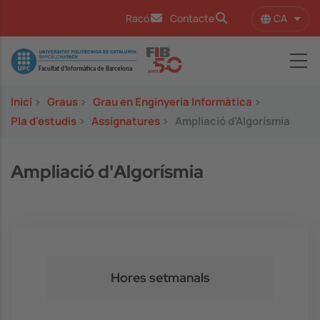
Vés al contingut
CA
Racó
Contacte
Llist
Image
Inici
>
Graus
>
Grau en Enginyeria Informàtica
>
Pla d'estudis
>
Assignatures
>
Ampliació d'Algorísmia
Ampliació d'Algorísmia
Hores setmanals