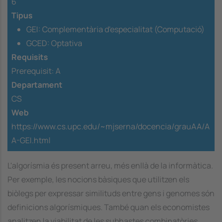
6
Tipus
GEI: Complementària d'especialitat (Computació)
GCED: Optativa
Requisits
Prerequisit:
A
Departament
CS
Web
https://www.cs.upc.edu/~mjserna/docencia/grauAA/A
A-GEI.html
L'algorísmia és present arreu, més enllà de la informàtica.
Per exemple, les nocions bàsiques que utilitzen els
biòlegs per expressar similituds entre gens i genomes són
definicions algorísmiques. També quan els economistes
analitzen la viabilitat de les subhastes combinatòries.