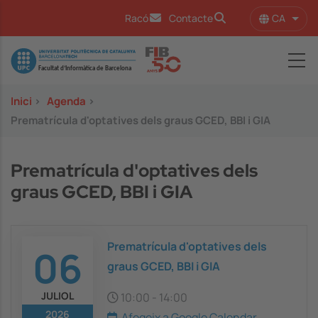
Vés al contingut
CA
Racó
Contacte
Llist
Image
Inici
>
Agenda
>
Prematrícula d'optatives dels graus GCED, BBI i GIA
Prematrícula d'optatives dels
graus GCED, BBI i GIA
Prematrícula d'optatives dels
06
graus GCED, BBI i GIA
JULIOL
10:00
-
14:00
2026
Afegeix a Google Calendar