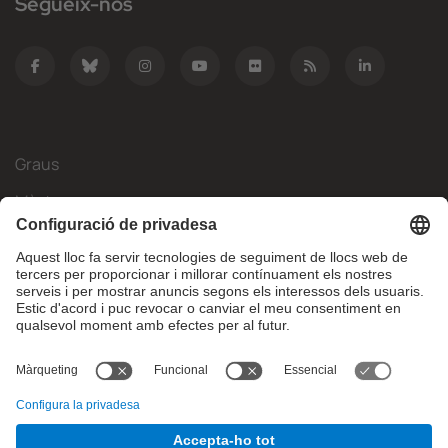
Segueix-nos
Graus
Màsters
Mobilitat Internacional
Recerca
Empresa
La FIB
Què necessites?