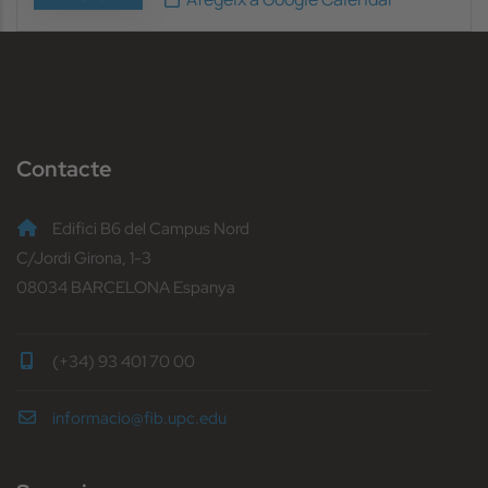
Contacte
Edifici B6 del Campus Nord
C/Jordi Girona, 1-3
08034 BARCELONA Espanya
(+34) 93 401 70 00
informacio@fib.upc.edu