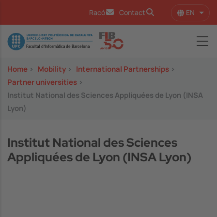
Skip to main content
EN
Racó
Contact
List 
Image
Home
>
Mobility
>
International Partnerships
>
Partner universities
>
Institut National des Sciences Appliquées de Lyon (INSA
Lyon)
Institut National des Sciences
Appliquées de Lyon (INSA Lyon)