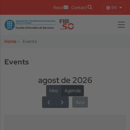
Skip to main content
EN
Racó
Contact
List 
Image
Home
>
Events
Events
agost de 2026
Mes
Agenda
Avui