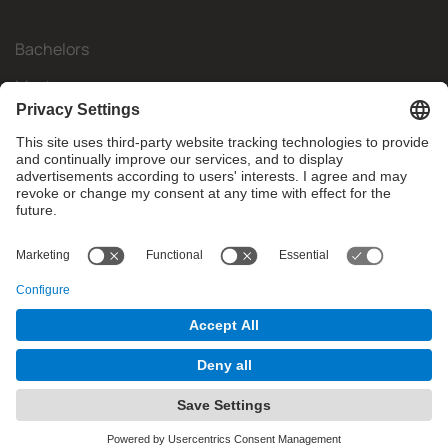
Bachelors
Masters
Mobility
Research
Companies
The FIB
What do you need?
© Facultat d'Informàtica de Barcelona - Universitat Politècnica
de Catalunya - BarcelonaTech
Contact
Website Disclaimer
Privacy Settings