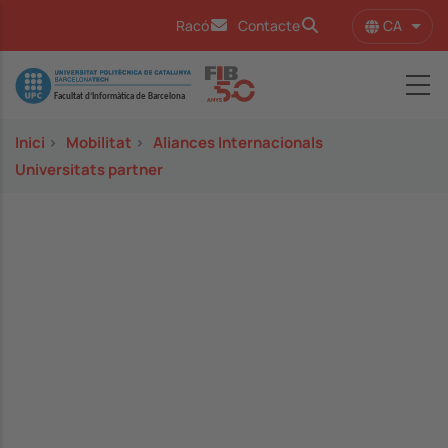
Vés al contingut
CA
Racó
Contacte
Llist
Image
Inici
>
Mobilitat
>
Aliances Internacionals
Universitats partner