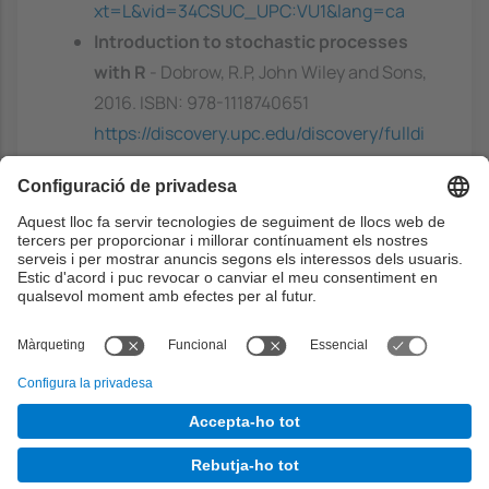
xt=L&vid=34CSUC_UPC:VU1&lang=ca
Introduction to stochastic processes
with R
- Dobrow, R.P, John Wiley and Sons,
2016. ISBN: 978-1118740651
https://discovery.upc.edu/discovery/fulldi
splay?
docid=alma991004157259706711&contex
t=L&vid=34CSUC_UPC:VU1&lang=ca
Capacitats prèvies
L'estudiant ha d'haver assolit de forma
satisfactòria els continguts d el'assignatura
de PiE1 i de Càlcul.