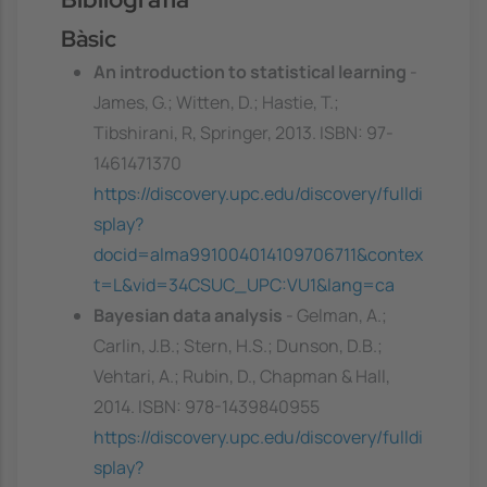
Bàsic
An introduction to statistical learning
-
James, G.; Witten, D.; Hastie, T.;
Tibshirani, R, Springer, 2013. ISBN: 97-
1461471370
https://discovery.upc.edu/discovery/fulldi
splay?
docid=alma991004014109706711&contex
t=L&vid=34CSUC_UPC:VU1&lang=ca
Bayesian data analysis
- Gelman, A.;
Carlin, J.B.; Stern, H.S.; Dunson, D.B.;
Vehtari, A.; Rubin, D., Chapman & Hall,
2014. ISBN: 978-1439840955
https://discovery.upc.edu/discovery/fulldi
splay?