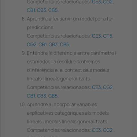
Competències relacionades:
CE3
,
CG2
,
CB1
,
CB3
,
CB5
,
Aprendre a fer servir un model per a fer
prediccions
Competències relacionades:
CE3
,
CT5
,
CG2
,
CB1
,
CB3
,
CB5
,
Entendre la diferència entre paràmetre i
estimador, i a resoldre problemes
d'inferència el el context dels models
lineals i lineals generalitzats
Competències relacionades:
CE3
,
CG2
,
CB1
,
CB3
,
CB5
,
Aprendre a incorporar variables
explicatives categòriques als models
lineals i models lineals generalitzats
Competències relacionades:
CE3
,
CG2
,