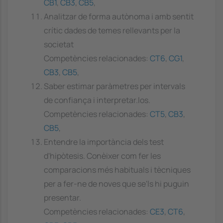
CB1
,
CB3
,
CB5
,
Analitzar de forma autònoma i amb sentit
crític dades de temes rellevants per la
societat
Competències relacionades:
CT6
,
CG1
,
CB3
,
CB5
,
Saber estimar paràmetres per intervals
de confiança i interpretar.los.
Competències relacionades:
CT5
,
CB3
,
CB5
,
Entendre la importància dels test
d'hipòtesis. Conèixer com fer les
comparacions més habituals i tècniques
per a fer-ne de noves que se'ls hi puguin
presentar.
Competències relacionades:
CE3
,
CT6
,