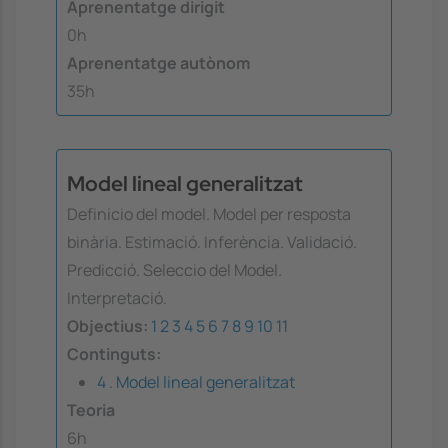
Aprenentatge dirigit
0h
Aprenentatge autònom
35h
Model lineal generalitzat
Definicio del model. Model per resposta
binària. Estimació. Inferència. Validació.
Predicció. Seleccio del Model.
Interpretació.
Objectius:
1
2
3
4
5
6
7
8
9
10
11
Continguts:
4 . Model lineal generalitzat
Teoria
6h