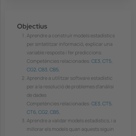
Objectius
Aprendre a construir models estadístics
per sintetitzar informació, explicar una
variable resposta i fer prediccions.
Competències relacionades:
CE3
,
CT5
,
CG2
,
CB3
,
CB5
,
Aprendre a utilitzar software estadístic
per a la resolució de problemes d'anàlisi
de dades
Competències relacionades:
CE3
,
CT5
,
CT6
,
CG2
,
CB5
,
Aprendre a validar models estadístics, i a
millorar els models quan aquests siguin