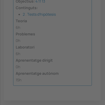
Objectius:
4
11
13
Continguts:
2 . Tests d'hipòtesis
Teoria
6h
Problemes
0h
Laboratori
6h
Aprenentatge dirigit
0h
Aprenentatge autònom
15h