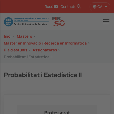
Vés al contingut
CA
Racó
Contacte
Llist
Image
Inici
>
Màsters
>
Màster en Innovació i Recerca en Informàtica
>
Pla d'estudis
>
Assignatures
>
Probabilitat i Estadística II
Probabilitat i Estadística II
Professorat