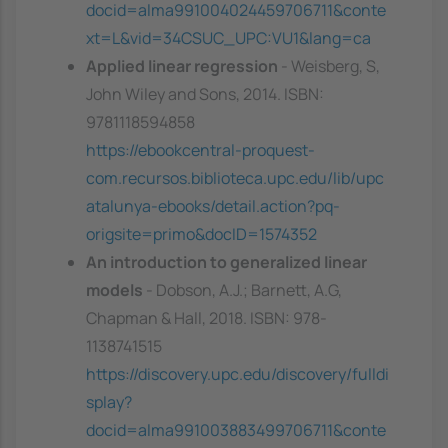
docid=alma991004024459706711&conte
xt=L&vid=34CSUC_UPC:VU1&lang=ca
Applied linear regression
- Weisberg, S,
John Wiley and Sons, 2014. ISBN:
9781118594858
https://ebookcentral-proquest-
com.recursos.biblioteca.upc.edu/lib/upc
atalunya-ebooks/detail.action?pq-
origsite=primo&docID=1574352
An introduction to generalized linear
models
- Dobson, A.J.; Barnett, A.G,
Chapman & Hall, 2018. ISBN: 978-
1138741515
https://discovery.upc.edu/discovery/fulldi
splay?
docid=alma991003883499706711&conte