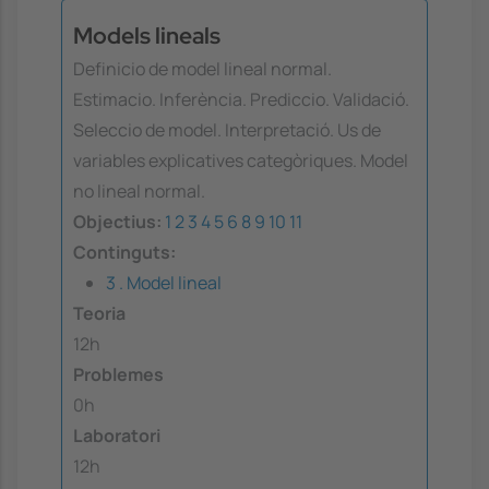
Models lineals
Definicio de model lineal normal.
Estimacio. Inferència. Prediccio. Validació.
Seleccio de model. Interpretació. Us de
variables explicatives categòriques. Model
no lineal normal.
Objectius:
1
2
3
4
5
6
8
9
10
11
Continguts:
3 . Model lineal
Teoria
12h
Problemes
0h
Laboratori
12h