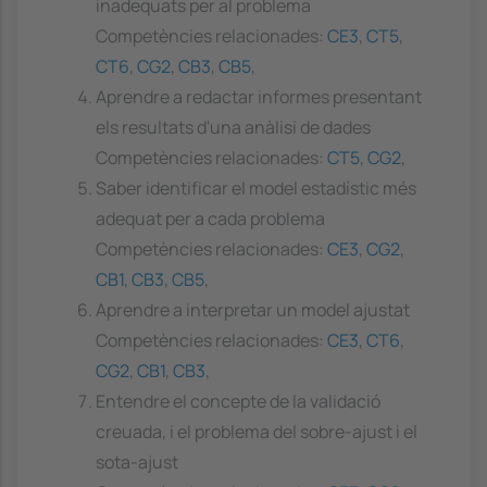
inadequats per al problema
Competències relacionades:
CE3
,
CT5
,
CT6
,
CG2
,
CB3
,
CB5
,
Aprendre a redactar informes presentant
els resultats d'una anàlisi de dades
Competències relacionades:
CT5
,
CG2
,
Saber identificar el model estadístic més
adequat per a cada problema
Competències relacionades:
CE3
,
CG2
,
CB1
,
CB3
,
CB5
,
Aprendre a interpretar un model ajustat
Competències relacionades:
CE3
,
CT6
,
CG2
,
CB1
,
CB3
,
Entendre el concepte de la validació
creuada, i el problema del sobre-ajust i el
sota-ajust