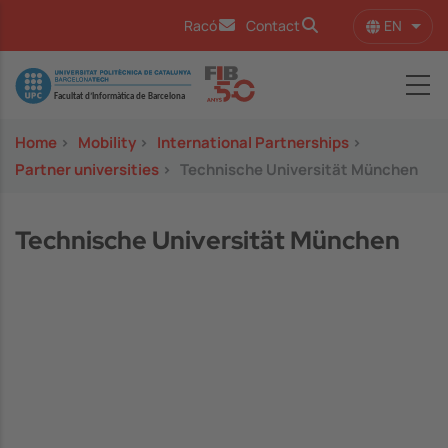
Skip to main content
EN
Racó
Contact
List 
Image
Home
>
Mobility
>
International Partnerships
>
Partner universities
>
Technische Universität München
Technische Universität München