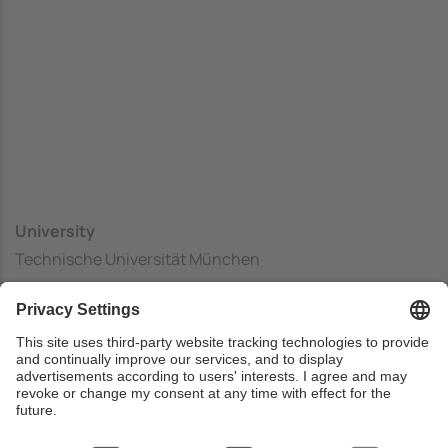
University
Technische Universität München
Center
Fakultät für Informatik - Department of Informatics
Country
Germany
Web