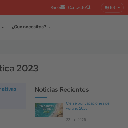
ES
Racó
Contacto
Lista
¿Qué necesitas?
tica 2023
mativas
Noticias Recientes
Cierre por vacaciones de
verano 2026
22 Jul, 2026