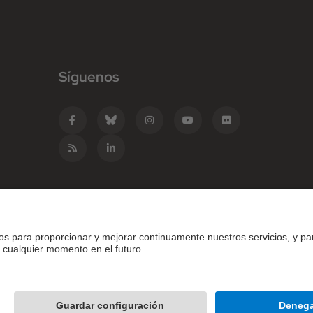
Síguenos
e Catalunya - BarcelonaTech