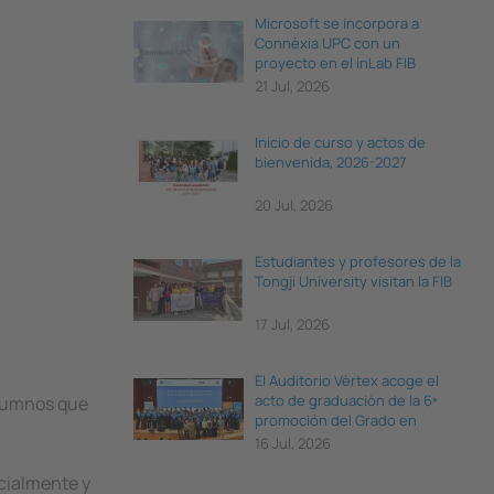
Microsoft se incorpora a
Connèxia UPC con un
proyecto en el inLab FIB
21 Jul, 2026
Inicio de curso y actos de
bienvenida, 2026-2027
20 Jul, 2026
Estudiantes y profesores de la
Tongji University visitan la FIB
17 Jul, 2026
El Auditorio Vèrtex acoge el
acto de graduación de la 6ª
 alumnos que
promoción del Grado en
Ciencia e Ingeniería de Datos
16 Jul, 2026
cialmente y