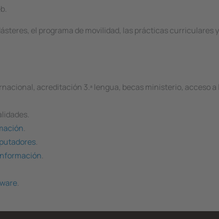
eb.
steres, el programa de movilidad, las prácticas curriculares y
rnacional, acreditación 3.ª lengua, becas ministerio, acceso a 
alidades.
rmación
.
mputadores
.
 Información
.
tware
.