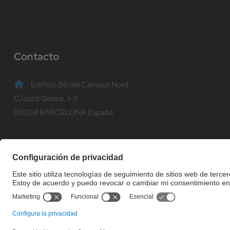
Contacto
Edificio B6 del Campus Nord
C/Jordi Girona, 1-3
08034 BARCELONA España
(+34) 93 401 70 00
informacio@fib.upc.edu
© Facultat d'Informàtica de Barcelona - Universitat Politècnica d