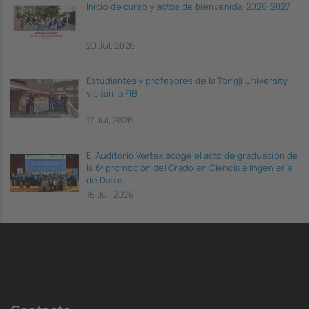
Inicio de curso y actos de bienvenida, 2026-2027
20 Jul, 2026
Estudiantes y profesores de la Tongji University
visitan la FIB
17 Jul, 2026
El Auditorio Vèrtex acoge el acto de graduación de
la 6ª promoción del Grado en Ciencia e Ingeniería
de Datos
16 Jul, 2026