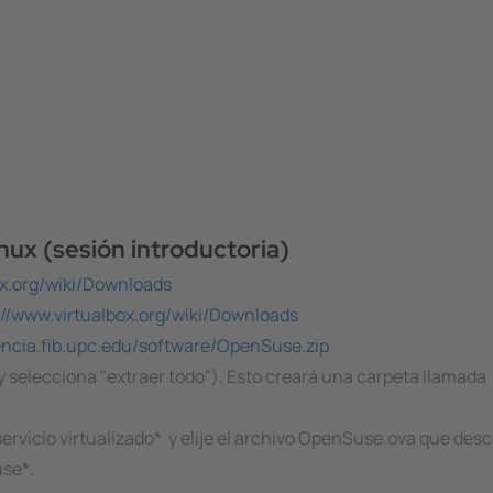
nux (sesión introductoria)
ox.org/wiki/Downloads
://www.virtualbox.org/wiki/Downloads
encia.fib.upc.edu/software/OpenSuse.zip
y selecciona "extraer todo"). Esto creará una carpeta llama
ervicio virtualizado* y elije el archivo OpenSuse.ova que desc
use*.