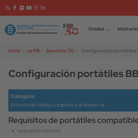
Pasar al contenido principal
Continguts
Image
Grados
Mástere
Inicio
>
La FIB
>
Servicios TIC
>
Configuración portátiles 
Configuración portátiles BB
Categoria
Entorno de trabajo y soporte a la docencia
Requisitos de portátiles compatibl
requisitos mínimos