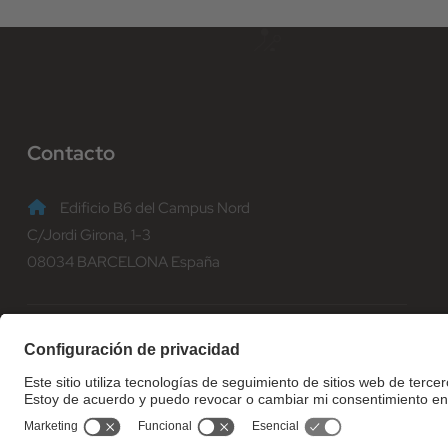
Contacto
Edificio B6 del Campus Nord
C/Jordi Girona, 1-3
08034 BARCELONA España
(+34) 93 401 70 00
informacio@fib.upc.edu