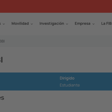
s
Movilidad
Investigación
Empresa
La FIB
BBI
I
Dirigido
Estudiante
es