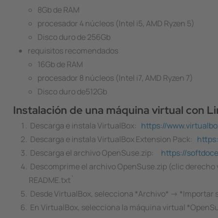
8Gb de RAM
procesador 4 núcleos (Intel i5, AMD Ryzen 5)
Disco duro de 256Gb
requisitos recomendados
16Gb de RAM
procesador 8 núcleos (Intel i7, AMD Ryzen 7)
Disco duro de512Gb
Instalación de una máquina virtual con Li
Descarga e instala VirtualBox:
https://www.virtualb
Descarga e instala VirtualBox Extension Pack:
https
Descarga el archivo OpenSuse.zip:
https://softdoc
Descomprime el archivo OpenSuse.zip (clic derecho 
README.txt`
Desde VirtualBox, selecciona *Archivo* -> *Importar s
En VirtualBox, selecciona la máquina virtual *OpenS