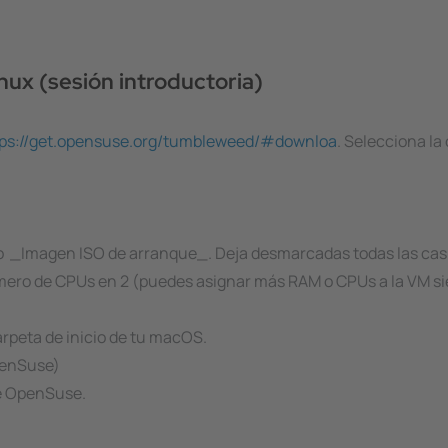
nux (sesión introductoria)
tps://get.opensuse.org/tumbleweed/#downloa
. Selecciona la
.
_Imagen ISO de arranque_. Deja desmarcadas todas las casi
ro de CPUs en 2 (puedes asignar más RAM o CPUs a la VM sie
rpeta de inicio de tu macOS.
penSuse)
de OpenSuse.