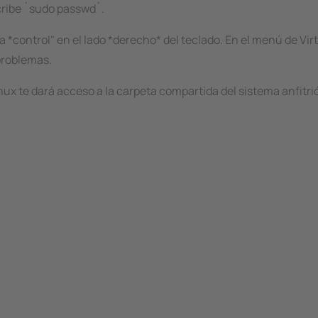
cribe `sudo passwd`.
la *control" en el lado *derecho* del teclado. En el menú de Vir
 problemas.
nux te dará acceso a la carpeta compartida del sistema anfitr