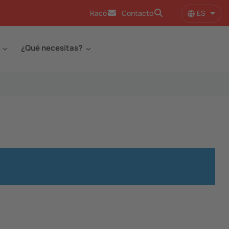
ES
Racó
Contacto
Lista
¿Qué necesitas?