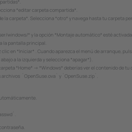
partidas*.
ecciona *editar carpeta compartida*.
la carpeta*. Selecciona *otro* y navega hasta tu carpeta pe
er/windows/* y la opción *Montaje automático* esté activada
 la pantalla principal.
clic en *Iniciar* . Cuando aparezca el menú de arranque, pulsa
bajo a la izquierda y selecciona *apagar*).
 carpeta *Home* -> *Windows* deberías ver el contenido de tu
os archivos `OpenSuse.ova` y `OpenSuse.zip`.
 automáticamente.
passwd`.
 contraseña.