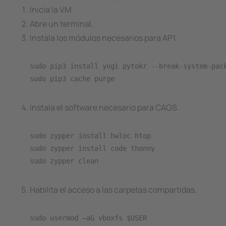
Inicia la VM.
Abre un terminal.
Instala los módulos necesarios para AP1.
sudo pip3 install yogi pytokr --break-system-pack
Instala el software necesario para CAOS.
sudo zypper install hwloc htop

sudo zypper install code thonny

sudo zypper clean
Habilita el acceso a las carpetas compartidas.
sudo usermod –aG vboxfs $USER