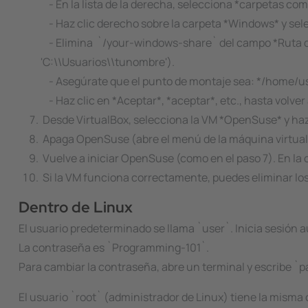
- En la lista de la derecha, selecciona *carpetas com
- Haz clic derecho sobre la carpeta *Windows* y sel
- Elimina `/your-windows-share` del campo *Ruta de 
'C:\\Usuarios\\tunombre').
- Asegúrate que el punto de montaje sea: */home/us
- Haz clic en *Aceptar*, *aceptar*, etc., hasta volver a
Desde VirtualBox, selecciona la VM *OpenSuse* y haz 
Apaga OpenSuse (abre el menú de la máquina virtual a
Vuelve a iniciar OpenSuse (como en el paso 7). En la
Si la VM funciona correctamente, puedes eliminar l
Dentro de Linux
El usuario predeterminado se llama `user`. Inicia sesión
La contraseña es `Programming-101`.
Para cambiar la contraseña, abre un terminal y escribe `
El usuario `root` (administrador de Linux) tiene la misma