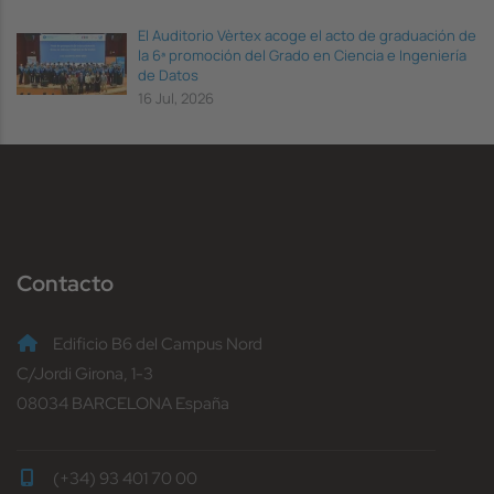
El Auditorio Vèrtex acoge el acto de graduación de
la 6ª promoción del Grado en Ciencia e Ingeniería
de Datos
16 Jul, 2026
Contacto
Edificio B6 del Campus Nord
C/Jordi Girona, 1-3
08034 BARCELONA España
(+34) 93 401 70 00