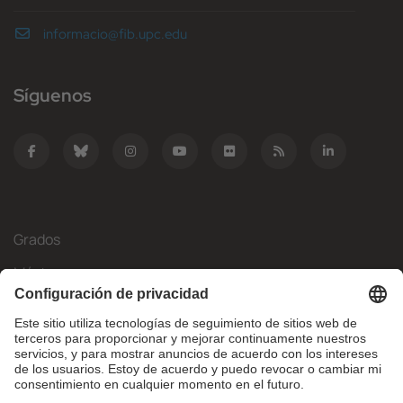
informacio@fib.upc.edu
Síguenos
Grados
Másteres
Movilidad Internacional
Investigación
Empresa