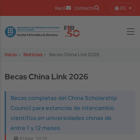
Pasar al contenido principal
ES
Racó
Contacto
Lista
Image
Inicio
>
Notícias
>
Becas China Link 2026
Becas China Link 2026
Becas completas del China Scholarship
Council para estancias de intercambio
científico en universidades chinas de
entre 1 y 12 meses
10 Mar, 2026