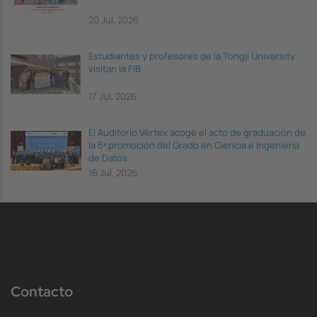
20 Jul, 2026
Estudiantes y profesores de la Tongji University
visitan la FIB
17 Jul, 2026
El Auditorio Vèrtex acoge el acto de graduación de
la 6ª promoción del Grado en Ciencia e Ingeniería
de Datos
16 Jul, 2026
Contacto