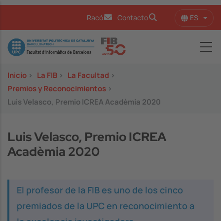
Pasar al contenido principal
ES
Racó
Contacto
Lista
Image
Inicio
>
La FIB
>
La Facultad
>
Premios y Reconocimientos
>
Luis Velasco, Premio ICREA Acadèmia 2020
Luis Velasco, Premio ICREA
Acadèmia 2020
El profesor de la FIB es uno de los cinco
premiados de la UPC en reconocimiento a