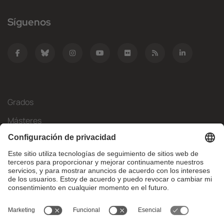
Síguenos
Grados
Másteres
Movilidad Internacional
Investigación
Empresa
La FIB
¿Qué necesitas?