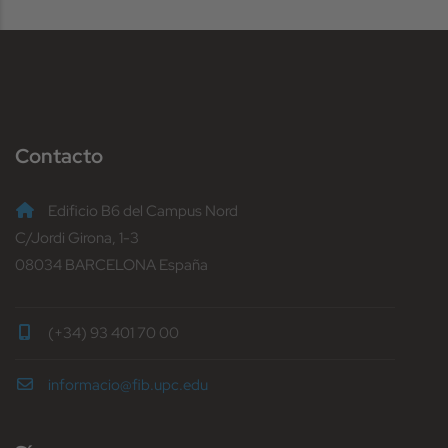
Contacto
Edificio B6 del Campus Nord
C/Jordi Girona, 1-3
08034 BARCELONA España
(+34) 93 401 70 00
informacio@fib.upc.edu