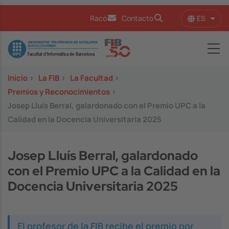
Pasar al contenido principal
ES
Racó
Contacto
Lista
Image
Inicio
>
La FIB
>
La Facultad
>
Premios y Reconocimientos
>
Josep Lluís Berral, galardonado con el Premio UPC a la
Calidad en la Docencia Universitaria 2025
Josep Lluís Berral, galardonado
con el Premio UPC a la Calidad en la
Docencia Universitaria 2025
El profesor de la FIB recibe el premio por