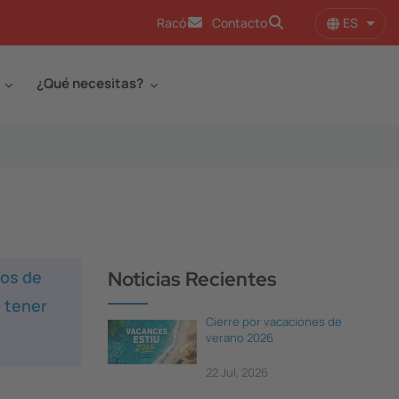
ES
Racó
Contacto
Lista
¿Qué necesitas?
cos de
Noticias Recientes
 tener
Cierre por vacaciones de
verano 2026
22 Jul, 2026