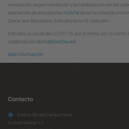
innovación, experimentación y la colaboración en los vide
asociación de estudiantes
VGAFIB
de la Facultad de Infor
Game Jam Barcelona. Este año es la 10.ª edición!
Este año, a causa del COVID-19, por primera vez, la Game
colabroación de
IndieDevDay.es
!
Más información
Contacto
Edificio B6 del Campus Nord
C/Jordi Girona, 1-3