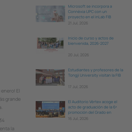
Microsoft se incorpora a
Connèxia UPC con un
proyecto en el inLab FIB
21 Jul, 2026
Inicio de curso y actos de
bienvenida, 2026-2027
20 Jul, 2026
Estudiantes y profesores de la
Tongji University visitan la FIB
17 Jul, 2026
 enero! El
más grande
El Auditorio Vèrtex acoge el
a.
acto de graduación de la 6ª
promoción del Grado en
Ciencia e Ingeniería de Datos
16 Jul, 2026
934
enta la