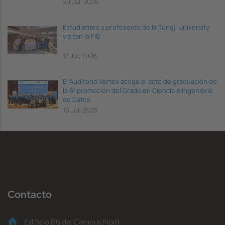
20 Jul, 2026
Estudiantes y profesores de la Tongji University
visitan la FIB
17 Jul, 2026
El Auditorio Vèrtex acoge el acto de graduación de
la 6ª promoción del Grado en Ciencia e Ingeniería
de Datos
16 Jul, 2026
Contacto
Edificio B6 del Campus Nord