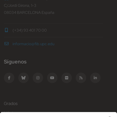
C/Jordi Girona, 1-3
08034 BARCELONA España
(+34) 93 401 70 00
informacio@fib.upc.edu
Síguenos
Grados
Másteres