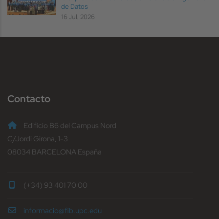
de Datos
16 Jul, 2026
Contacto
Edificio B6 del Campus Nord
C/Jordi Girona, 1-3
08034 BARCELONA España
(+34) 93 401 70 00
informacio@fib.upc.edu