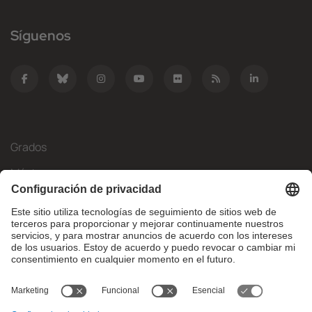
Síguenos
Grados
Másteres
Movilidad Internacional
Investigación
Empresa
La FIB
¿Qué necesitas?