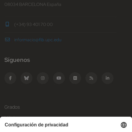
08034 BARCELONA España
(+34) 93 401 70 00
informacio@fib.upc.edu
Síguenos
Grados
Másteres
Movilidad Internacional