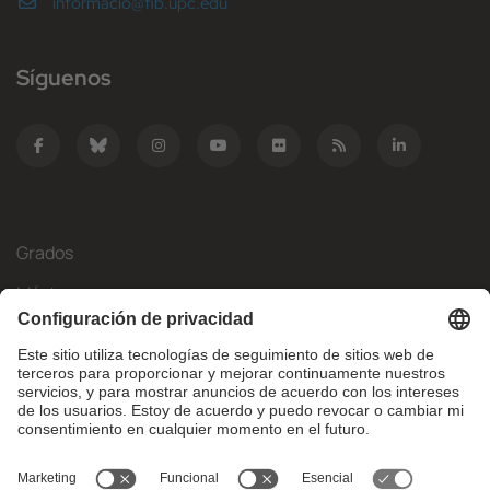
informacio@fib.upc.edu
Síguenos
Grados
Másteres
Movilidad Internacional
Investigación
Empresa
La FIB