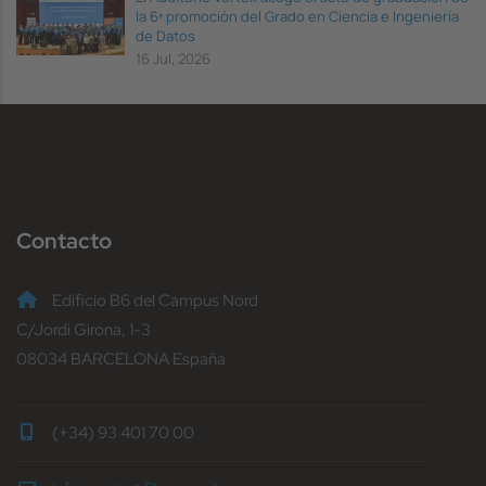
la 6ª promoción del Grado en Ciencia e Ingeniería
de Datos
16 Jul, 2026
Contacto
Edificio B6 del Campus Nord
C/Jordi Girona, 1-3
08034 BARCELONA España
(+34) 93 401 70 00