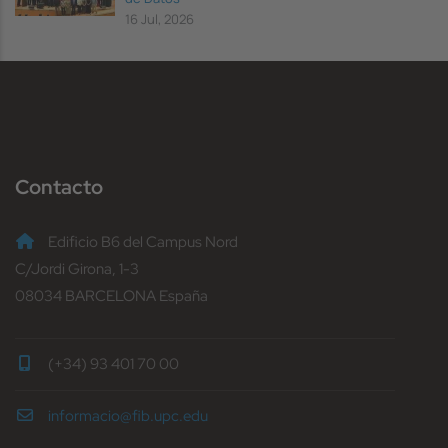
16 Jul, 2026
Contacto
Edificio B6 del Campus Nord
C/Jordi Girona, 1-3
08034 BARCELONA España
(+34) 93 401 70 00
informacio@fib.upc.edu