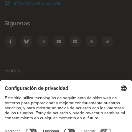
informacio@fib.upc.edu
Síguenos
Grados
Másteres
Movilidad Internacional
Investigación
Empresa
La FIB