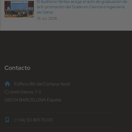
El Auditorio Vèrtex acoge el acto de graduación de
la 6ª promoción del Grado en Ciencia e Ingeniería
de Datos
16 Jul, 2026
Contacto
Edificio B6 del Campus Nord
C/Jordi Girona, 1-3
08034 BARCELONA España
(+34) 93 401 70 00