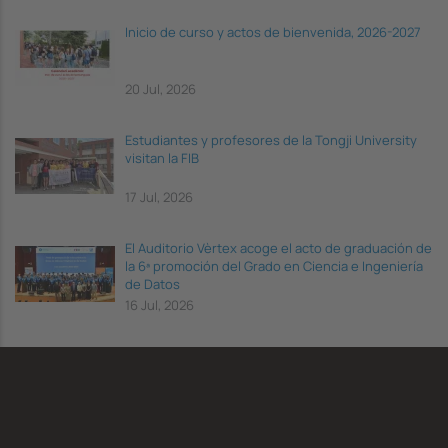
Inicio de curso y actos de bienvenida, 2026-2027
20 Jul, 2026
Estudiantes y profesores de la Tongji University
visitan la FIB
17 Jul, 2026
El Auditorio Vèrtex acoge el acto de graduación de
la 6ª promoción del Grado en Ciencia e Ingeniería
de Datos
16 Jul, 2026