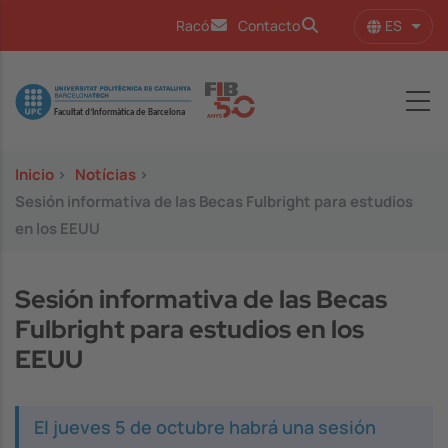
Pasar al contenido principal
ES
Racó
Contacto
Lista
Image
Inicio
>
Notícias
>
Sesión informativa de las Becas Fulbright para estudios
en los EEUU
Sesión informativa de las Becas
Fulbright para estudios en los
EEUU
El jueves 5 de octubre habrá una sesión