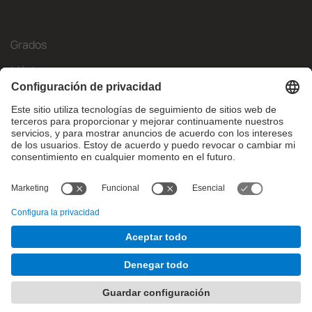
Grados
Másteres
Movilidad Internacional
Investigación
Empresa
La FIB
¿Qué necesitas?
© Facultat d'Informàtica de Barcelona - Universitat Politècnica
de Catalunya - BarcelonaTech